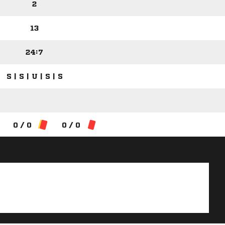
2
13
24:7
S | S | U | S | S
0 / 0
0 / 0