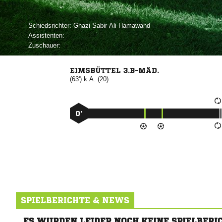
Schiedsrichter:
   
Assistenten:
Zuschauer:
EIMSBÜTTEL 3.B-MÄD.
(63') k.A. (20)
0’
SPIELBERICHTE & NEWS
ES WURDEN LEIDER NOCH KEINE SPIELBERI