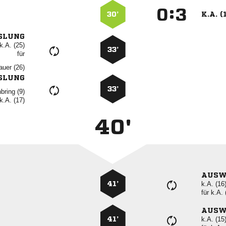
:


30’
K.A. (
SLUNG
k.A. (25)
33’
für
 
SLUNG
33’
 
k.A. (17)
40'
AUSW
41’
k.A. (16
für
k.A. 
AUSW
41’
k.A. (15