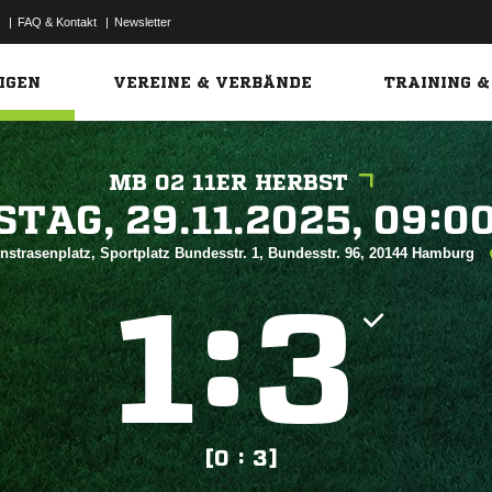
|
FAQ & Kontakt
|
Newsletter
Link
IGEN
VEREINE & VERBÄNDE
TRAINING &
MB 02 11ER HERBST
 


nstrasenplatz, Sportplatz Bundesstr. 1, Bundesstr. 96, 20144 Hamburg
:


[0 : 3]