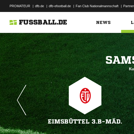
PROMATEUR
|
dfb.de
|
dfb-efootball.de
|
Fan Club Nationalmannschaft
|
Partner
FUSSBALL.DE
NEWS
L

Ku
EIMSBÜTTEL 3.B-MÄD.