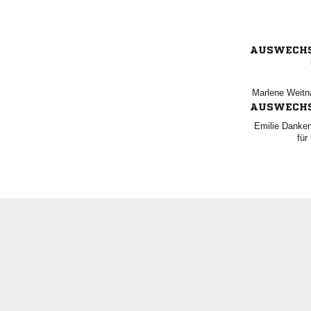
AUSWECH
 
AUSWECH
 
für