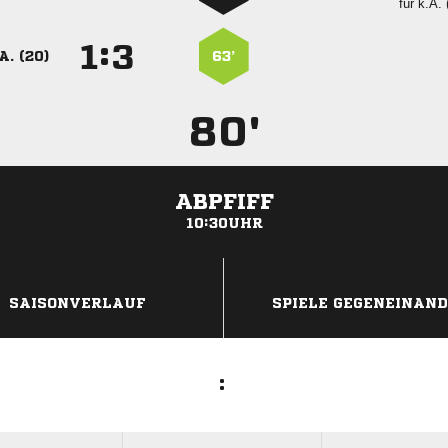
für
k.A. 
:


A. (20)
63’
80'
ABPFIFF
10:30UHR
ANZEIGE
SAISONVERLAUF
SPIELE GEGENEINAN
: