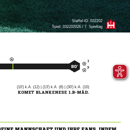
Staffel-ID:
032202
Spiel:
032202026 / 7. Spieltag

80’

(10') k.A. (12) | (13') k.A. (8) | (30') k.A. (10)
KOMET BLANKENESE 1.B-MÄD.
 DEINE MANNSCHAFT UND IHRE FANS, INDEM