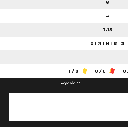
6
4
7:15
U | N | N | N | N
1 / 0
0 / 0
0 
Legende