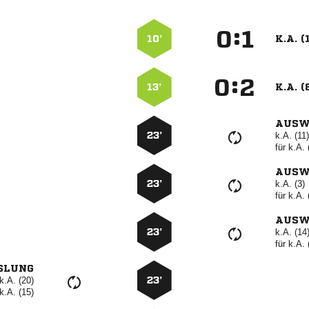
:


10’
K.A. (
:


13’
K.A. (
AUSW
23’
k.A. (11)
für
k.A. 
AUSW
23’
k.A. (3)
für
k.A. 
AUSW
23’
k.A. (14
für
k.A. 
SLUNG
k.A. (20)
23’
k.A. (15)