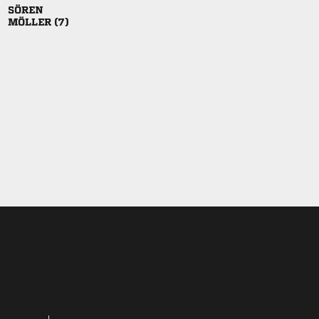

 