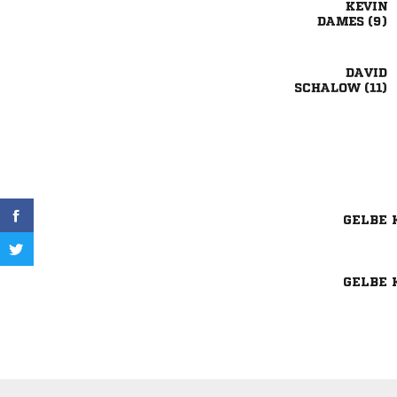

 

 
GELBE 
GELBE 