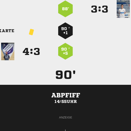
:


88’
90 ’
KARTE
+1
:


90 ’
+5
90'
ABPFIFF
14:55UHR
ANZEIGE