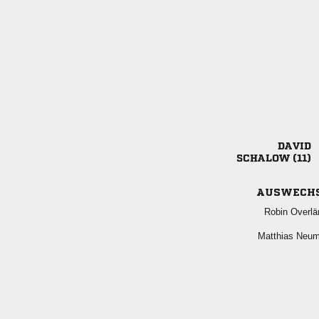

 
AUSWECH
 
 