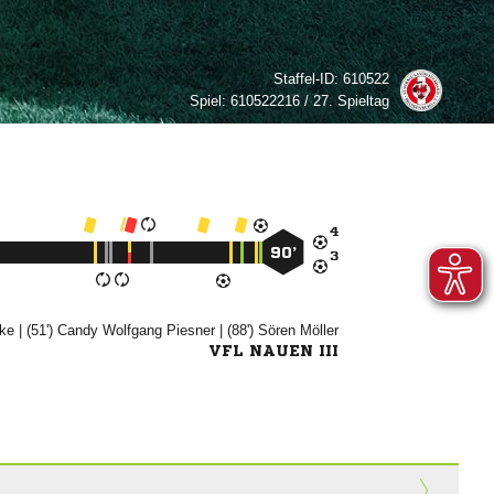
Staffel-ID:
610522
Spiel:
610522216 / 27. Spieltag

90’


| (51')
 

| (88')


VFL NAUEN III