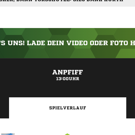
'S UNS! LADE DEIN VIDEO ODER FOTO 
ANZEIGE
ANPFIFF
13:00UHR
SPIELVERLAUF