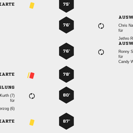
KARTE
75’
AUSW
76’
 
für
 
AUSW
76’
 
für
 
KARTE
78’
SLUNG
80’
 
für
 
KARTE
87’