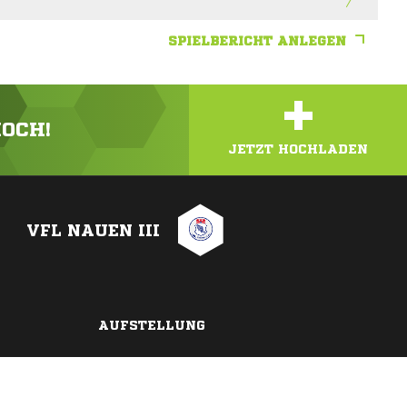
SPIELBERICHT ANLEGEN
+
HOCH!
JETZT HOCHLADEN
VFL NAUEN III
AUFSTELLUNG