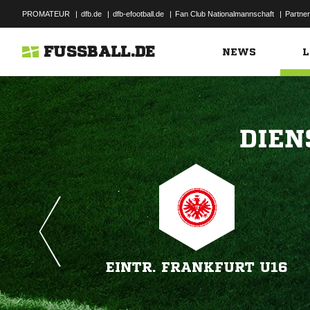
PROMATEUR
|
dfb.de
|
dfb-efootball.de
|
Fan Club Nationalmannschaft
|
Partner
FUSSBALL.DE
NEWS
L

EINTR. FRANKFURT U16