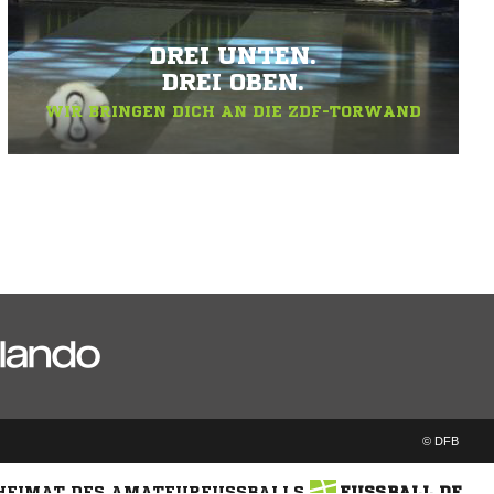
DREI UNTEN.
DREI OBEN.
WIR BRINGEN DICH AN DIE ZDF-TORWAND
© DFB
 HEIMAT DES AMATEURFUSSBALLS
FUSSBALL.DE