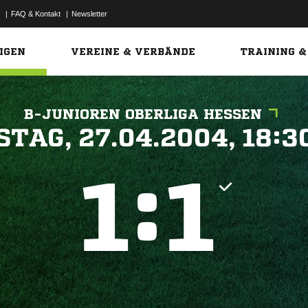
|
FAQ & Kontakt
|
Newsletter
Link
IGEN
VEREINE & VERBÄNDE
TRAINING &
B-JUNIOREN OBERLIGA HESSEN
 


:

