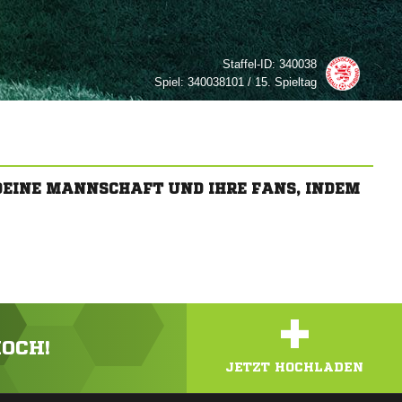
Staffel-ID:
340038
Spiel:
340038101 / 15. Spieltag
 DEINE MANNSCHAFT UND IHRE FANS, INDEM
+
HOCH!
JETZT HOCHLADEN