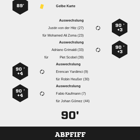
89’
Gelbe Karte
Auswechslung
90 ’
    
+3
für
   
Auswechslung
90 ’
  
+3
für
  
Auswechslung
90 ’
  
+4
für
  
Auswechslung
90 ’
  
+4
für
  
90'
ABPFIFF