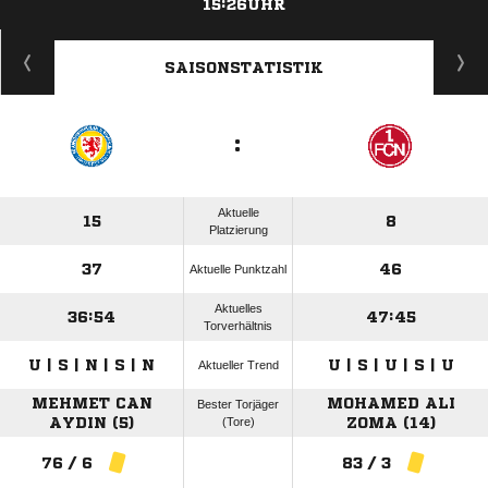
15:26UHR
ANZEIGE
SAISONSTATISTIK
:
Aktuelle
15
8
Platzierung
37
46
Aktuelle Punktzahl
Aktuelles
36:54
47:45
Torverhältnis
U | S | N | S | N
U | S | U | S | U
Aktueller Trend
MEHMET CAN
MOHAMED ALI
Bester Torjäger
AYDIN (5)
(Tore)
ZOMA (14)
76 / 6
83 / 3