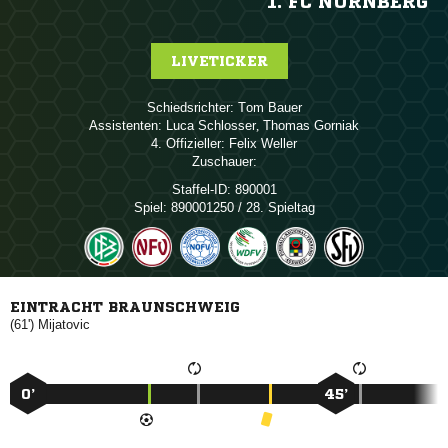
1. FC NÜRNBERG
LIVETICKER
Schiedsrichter:
 
Assistenten:
 
,  
4. Offizieller:
 
Zuschauer:
Staffel-ID:
890001
Spiel:
890001250 / 28. Spieltag
EINTRACHT BRAUNSCHWEIG
(61')

0’
45’