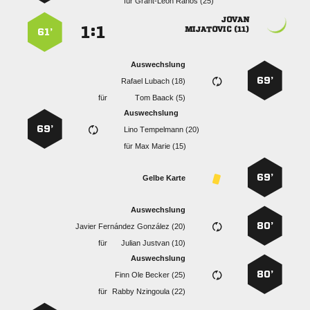
für
  

:


 
61’
Auswechslung
69’
  
für
  
Auswechslung
69’
  
für
  
69’
Gelbe Karte
Auswechslung
80’
   
für
  
Auswechslung
80’
   
für
  