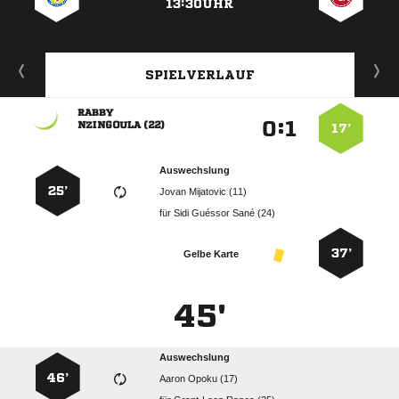
13:30UHR
SPIELVERLAUF

:


 
17’
Auswechslung
25’
  
für
   
37’
Gelbe Karte
45'
Auswechslung
46’
  