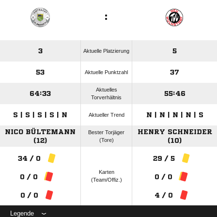
:
3
5
Aktuelle Platzierung
53
37
Aktuelle Punktzahl
Aktuelles
64:33
55:46
Torverhältnis
S | S | S | S | N
N | N | N | N | S
Aktueller Trend
NICO BÜLTEMANN
HENRY SCHNEIDER
Bester Torjäger
(12)
(Tore)
(10)
34 / 0
29 / 5
Karten
0 / 0
0 / 0
(Team/Offiz.)
0 / 0
4 / 0
Legende