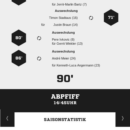
für
  
Auswechslung
71’
  
für
  
Auswechslung
80’
  
für
  
Auswechslung
86’
  
für
  
90'
ABPFIFF
14:45UHR
ANZEIGE
SAISONSTATISTIK