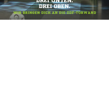
DREI UNTEN.
DREI OBEN.
WIR BRINGEN DICH AN DIE ZDF-TORWAND