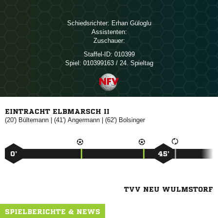
Schiedsrichter:
 
Assistenten:
Zuschauer:
Staffel-ID:
010399
Spiel:
010399163 / 24. Spieltag
EINTRACHT ELBMARSCH II
(20')

| (41')

| (62')

0’
45’
TVV NEU WULMSTORF
SPIELBERICHTE & NEWS