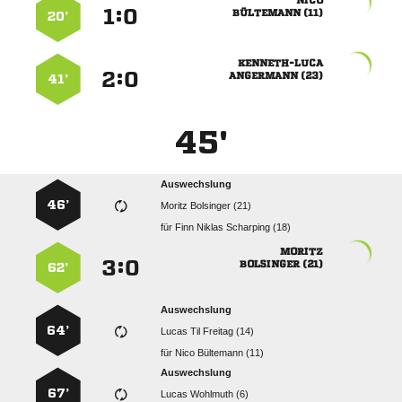

:


 
20’

:


 
41’
45'
Auswechslung
46’
  
für
   

:


 
62’
Auswechslung
64’
   
für
  
Auswechslung
67’
  