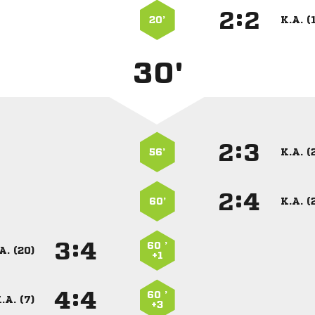
:


20’
K.A. (
30'
:


56’
K.A. (
:


60’
K.A. (
:


60 ’
A. (20)
+1
:


60 ’
.A. (7)
+3