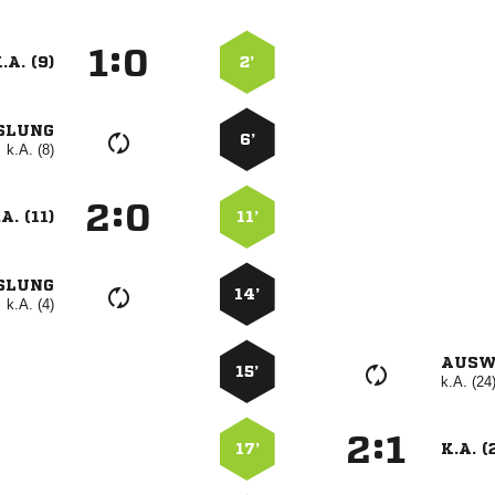
:


.A. (9)
2’
SLUNG
6’
k.A. (8)
:


A. (11)
11’
SLUNG
14’
k.A. (4)
AUSW
15’
k.A. (24
:


17’
K.A. (