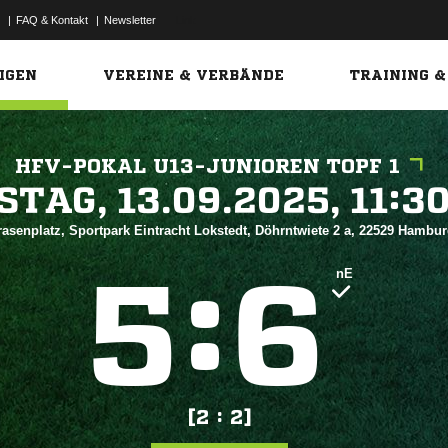
|
FAQ & Kontakt
|
Newsletter
Link
IGEN
VEREINE & VERBÄNDE
TRAINING &
HFV-POKAL U13-JUNIOREN TOPF 1
 


asenplatz, Sportpark Eintracht Lokstedt, Döhrntwiete 2 a, 22529 Hambu
:


nE
[2 : 2]