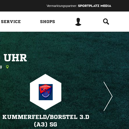
Vermarktungspartner:
 SERVICE
SHOPS
 
rg
KUMMERFELD/​BORSTEL 3.D
(A3) SG