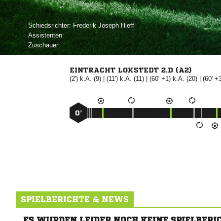
Schiedsrichter:
  
Assistenten:
Zuschauer:
EINTRACHT LOKSTEDT 2.D (A2)
(2') k.A. (9) | (11') k.A. (11) | (60' +1) k.A. (20) | (60' +
0’
SPIELBERICHTE & NEWS
ES WURDEN LEIDER NOCH KEINE SPIELBERI