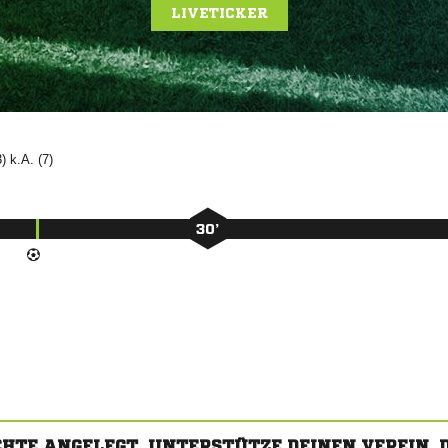
LIVETICKER
3) k.A. (7)
30’
CHTE ANGELEGT. UNTERSTÜTZE DEINEN VEREIN,