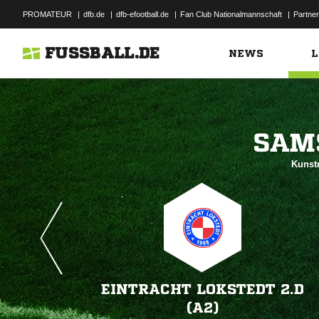
PROMATEUR
|
dfb.de
|
dfb-efootball.de
|
Fan Club Nationalmannschaft
|
Partner
FUSSBALL.DE
NEWS
L

Kunstr
EINTRACHT LOKSTEDT 2.D
(A2)