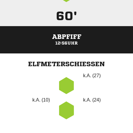
60'
ABPFIFF
12:56UHR
ELFMETERSCHIESSEN
k.A. (27)
k.A. (10)
k.A. (24)