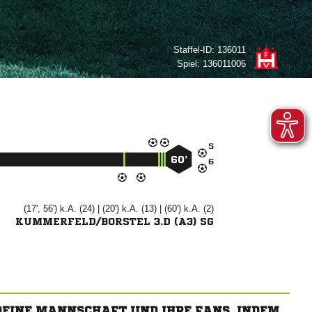
Staffel-ID:
136011
Spiel:
136011006

60’

(17', 56') k.A. (24) | (20') k.A. (13) | (60') k.A. (2)
KUMMERFELD/BORSTEL 3.D (A3) SG
 DEINE MANNSCHAFT UND IHRE FANS, INDEM