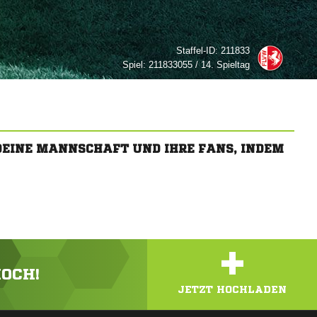
Staffel-ID:
211833
Spiel:
211833055 / 14. Spieltag
 DEINE MANNSCHAFT UND IHRE FANS, INDEM
+
HOCH!
JETZT HOCHLADEN