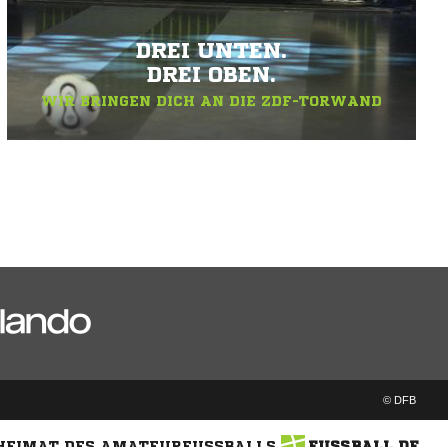
DREI UNTEN.
DREI OBEN.
WIR BRINGEN DICH AN DIE ZDF-TORWAND
© DFB
 HEIMAT DES AMATEURFUSSBALLS
FUSSBALL.DE