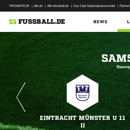
PROMATEUR
|
dfb.de
|
dfb-efootball.de
|
Fan Club Nationalmannschaft
|
Partner
FUSSBALL.DE
NEWS
L

Rasenpl
EINTRACHT MÜNSTER U 11
II