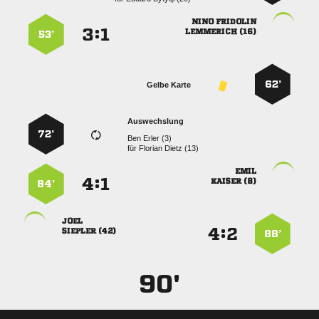
 
:


 
53’
62’
Gelbe Karte
Auswechslung
72’
  
für
  

:


 
84’

:


 
88’
90'