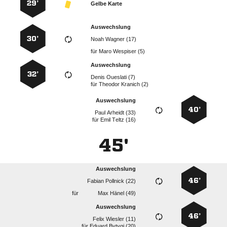
29’
Gelbe Karte
Auswechslung
30’
  
für
  
Auswechslung
32’
  
für
  
Auswechslung
40’
  
für
  
45'
Auswechslung
46’
  
für
  
Auswechslung
46’
  
für
  