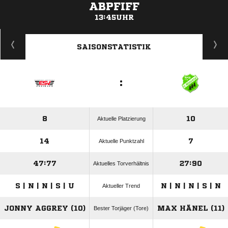
ABPFIFF
13:45UHR
ANZEIGE
SAISONSTATISTIK
:
8
10
Aktuelle Platzierung
14
7
Aktuelle Punktzahl
47:77
27:90
Aktuelles Torverhältnis
S | N | N | S | U
N | N | N | S | N
Aktueller Trend
JONNY AGGREY (10)
MAX HÄNEL (11)
Bester Torjäger (Tore)