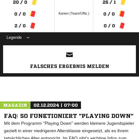
20 / 0
25 / 1
Karten (Team/Offiz.)
0 / 0
0 / 0
2 / 0
0 / 0
Legende
ANZEIGE
FALSCHES ERGEBNIS MELDEN
MAGAZIN
02.12.2024 | 07:00
FAQ: SO FUNKTIONIERT "PLAYING DOWN"
Mit dem Programm "Playing Down" werden kleinere Jugendspieler
gezielt in einer niedrigeren Altersklasse eingesetzt, als es ihrem
tatsächlichen Alter entspricht. Im FAQ gibt's wichtige Infos zum