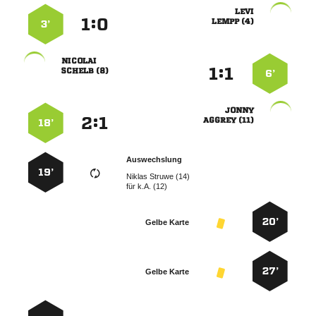

:


 
3’

:


 
6’

:


 
18’
Auswechslung
19’
  
für
k.A. (12)
20’
Gelbe Karte
27’
Gelbe Karte