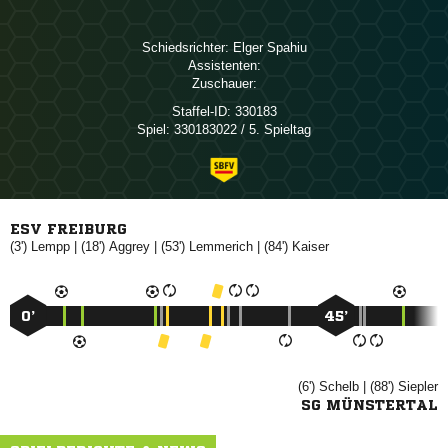
Schiedsrichter:
 
Assistenten:
Zuschauer:
Staffel-ID:
330183
Spiel:
330183022 / 5. Spieltag
ESV FREIBURG
(3')

| (18')

| (53')

| (84')

0’
45’
(6')

| (88')

SG MÜNSTERTAL