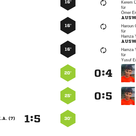
16’
 
für
 
AUSW
16’
 
für
 
AUSW
16’
 
für
 
:


20’
:


25’
:


.A. (7)
30’