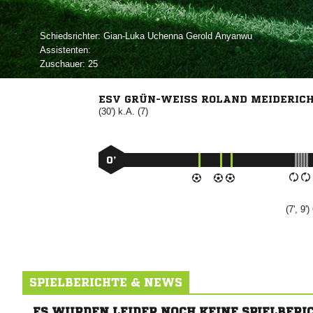
Schiedsrichter:
   
Assistenten:
Zuschauer:
25
ESV GRÜN-WEISS ROLAND MEIDERICH
(30') k.A. (7)
0’
(7', 9')
SPIELBERICHTE & NEWS
ES WURDEN LEIDER NOCH KEINE SPIELBERI