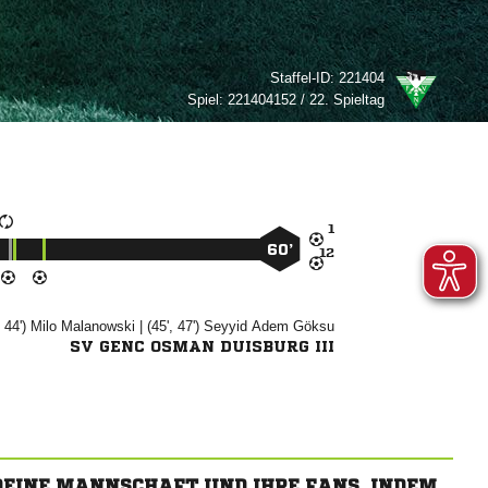
Staffel-ID:
221404
Spiel:
221404152 / 22. Spieltag

60’

, 44')


| (45', 47')
 

SV GENC OSMAN DUISBURG III
 DEINE MANNSCHAFT UND IHRE FANS, INDEM