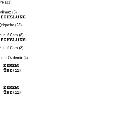
 
 
ECHSLUNG
 
  
ECHSLUNG
  
  

 

 