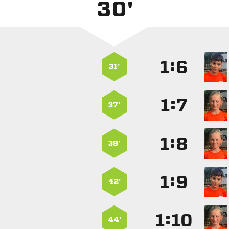
30'
:


31’
:


37’
:


38’
:


42’
:


44’