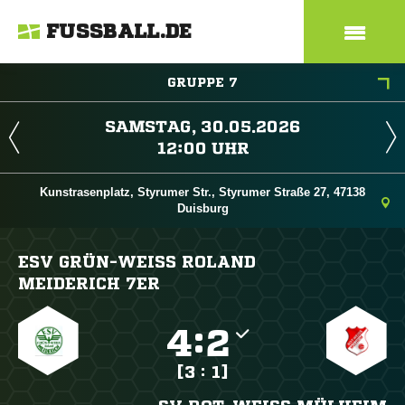
FUSSBALL.DE
GRUPPE 7
 
 
Kunstrasenplatz, Styrumer Str., Styrumer Straße 27, 47138
Duisburg
ESV GRÜN-WEISS ROLAND M
EIDERICH 7ER

:

[3 : 1]