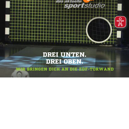
DREI UNTEN.
DREI OBEN.
WIR BRINGEN DICH AN DIE ZDF-TORWAND