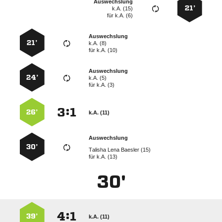
Auswechslung
21’
k.A. (15)
für
k.A. (6)
Auswechslung
21’
k.A. (8)
für
k.A. (10)
Auswechslung
24’
k.A. (5)
für
k.A. (3)
:


26’
k.A. (11)
Auswechslung
30’
   
für
k.A. (13)
30'
:


39’
k.A. (11)