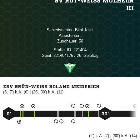
SV ROT-WEISS MÜLHEIM
III
Schiedsrichter:
 
Assistenten:
Zuschauer:
50
Staffel-ID:
221404
Spiel:
221404176 / 26. Spieltag
ESV GRÜN-WEISS ROLAND MEIDERICH
(3', 7') k.A. (6) | (26', 39') k.A. (11)
0’
30’
(2') k.A. (7) | (60') k.A. (14)