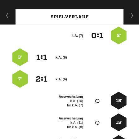
SPIELVERLAUF
:


2’
k.A. (7)
:


3’
k.A. (6)
:


7’
k.A. (6)
Auswechslung
15’
k.A. (10)
für
k.A. (7)
Auswechslung
15’
k.A. (11)
für
k.A. (8)