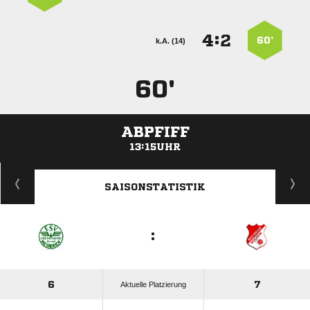
:


60’
k.A. (14)
60'
ABPFIFF
13:15UHR
ANZEIGE
SAISONSTATISTIK
:
6
7
Aktuelle Platzierung