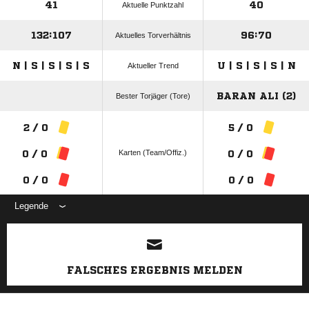
41
40
Aktuelle Punktzahl
132:107
96:70
Aktuelles Torverhältnis
N | S | S | S | S
U | S | S | S | N
Aktueller Trend
BARAN ALI (2)
Bester Torjäger (Tore)
2 / 0
5 / 0
Karten (Team/Offiz.)
0 / 0
0 / 0
0 / 0
0 / 0
Legende
ANZEIGE
FALSCHES ERGEBNIS MELDEN