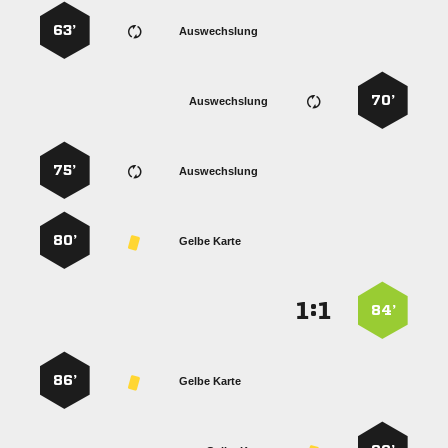
63’
Auswechslung
70’
Auswechslung
75’
Auswechslung
80’
Gelbe Karte
:


84’
86’
Gelbe Karte