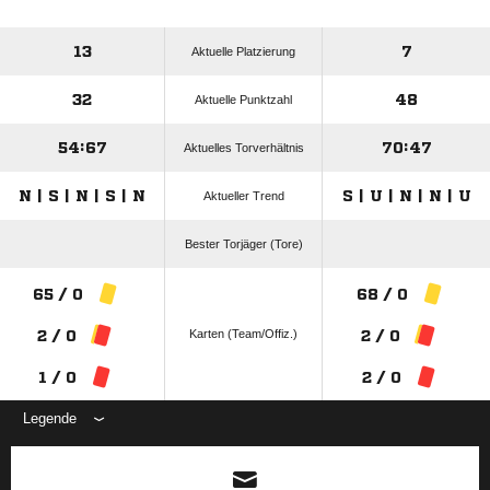
13
7
Aktuelle Platzierung
32
48
Aktuelle Punktzahl
54:67
70:47
Aktuelles Torverhältnis
N | S | N | S | N
S | U | N | N | U
Aktueller Trend
Bester Torjäger (Tore)
65 / 0
68 / 0
Karten (Team/Offiz.)
2 / 0
2 / 0
1 / 0
2 / 0
Legende
ANZEIGE