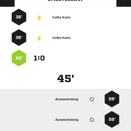
35’
Gelbe Karte
35’
Gelbe Karte
:


42’
45'
59’
Auswechslung
59’
Auswechslung