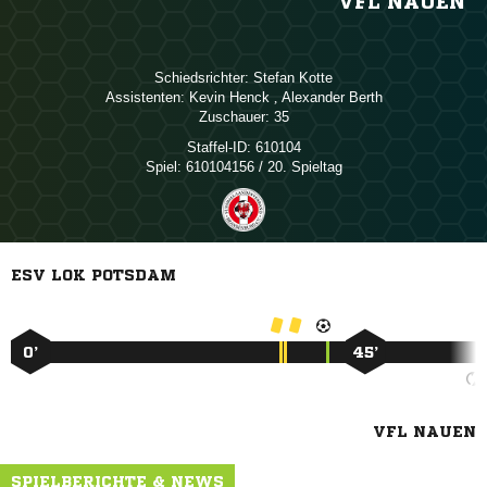
VFL NAUEN
Schiedsrichter:
 
Assistenten:
 
,  
Zuschauer:
35
Staffel-ID:
610104
Spiel:
610104156 / 20. Spieltag
ESV LOK POTSDAM
0’
45’
VFL NAUEN
SPIELBERICHTE & NEWS