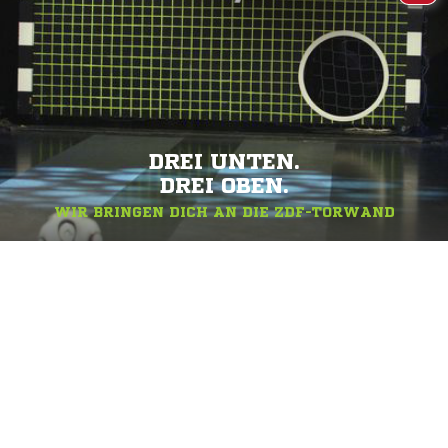
DREI UNTEN.
DREI OBEN.
WIR BRINGEN DICH AN DIE ZDF-TORWAND