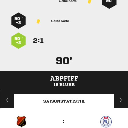
90’
Gelbe Karte
90 ’
Gelbe Karte
+3
90 ’
:


+3
90'
ABPFIFF
16:51UHR
ANZEIGE
SAISONSTATISTIK
: