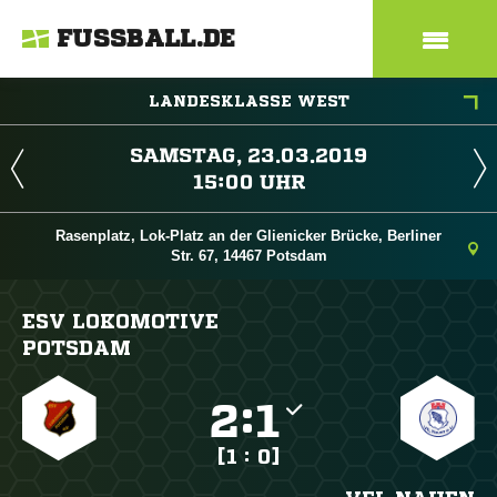
FUSSBALL.DE
LANDESKLASSE WEST
 
 
Rasenplatz, Lok-Platz an der Glienicker Brücke, Berliner
Str. 67, 14467 Potsdam
ESV LOKOMOTIVE
POTSDAM

:

[1 : 0]