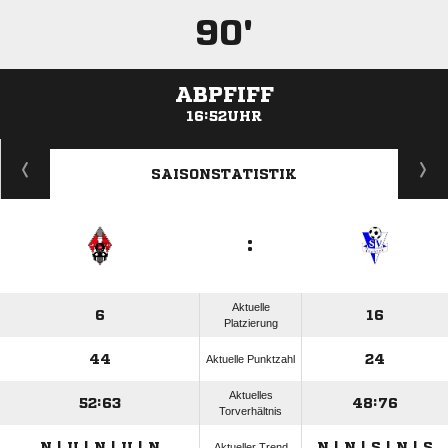
90'
ABPFIFF
16:52UHR
ANZEIGE
SAISONSTATISTIK
:
Aktuelle
6
16
Platzierung
44
24
Aktuelle Punktzahl
Aktuelles
52:63
48:76
Torverhältnis
N | U | N | U | N
N | N | S | N | S
Aktueller Trend