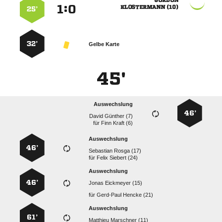

:


 
25’
32’
Gelbe Karte
45'
Auswechslung
46’
  
für
  
Auswechslung
46’
  
für
  
Auswechslung
46’
  
für
  
Auswechslung
61’
  