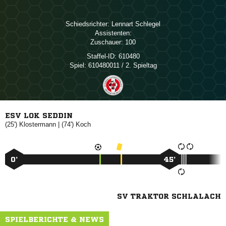
Schiedsrichter:
 
Assistenten:
Zuschauer:
100
Staffel-ID:
610480
Spiel:
610480011 / 2. Spieltag
ESV LOK SEDDIN
(25')

| (74')

0’
45’
SV TRAKTOR SCHLALACH
SPIELBERICHTE & NEWS