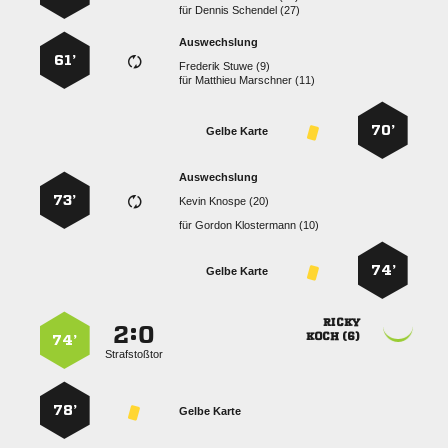
für
  
Auswechslung
61’
  
für
  
70’
Gelbe Karte
Auswechslung
73’
  
für
  
74’
Gelbe Karte

:


 
74’
Strafstoßtor
78’
Gelbe Karte