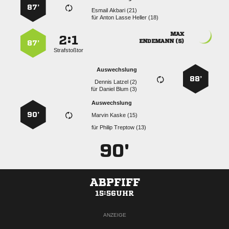
87’
  
für
   

:


 
87’
Strafstoßtor
Auswechslung
88’
  
für
  
Auswechslung
90’
  
für
  
90'
ABPFIFF
15:56UHR
ANZEIGE