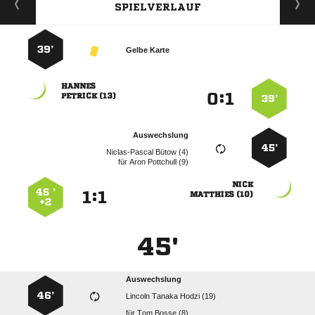
SPIELVERLAUF
39’
Gelbe Karte

:


 
39’
Auswechslung
45’
  
für
  

45 ’
:


 
+2
45'
Auswechslung
46’
   
für
  