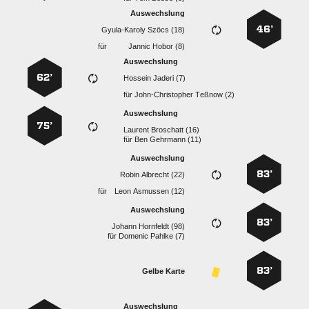
Auswechslung
46’
  
für
  
Auswechslung
62’
  
für
  
Auswechslung
75’
  
für
  
Auswechslung
83’
  
für
  
Auswechslung
83’
  
für
  
83’
Gelbe Karte
Auswechslung