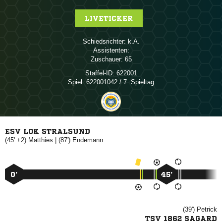
LIVETICKER
Schiedsrichter:

Assistenten:
Zuschauer:
65
Staffel-ID:
622001
Spiel:
622001042 / 7. Spieltag
ESV LOK STRALSUND
(45' +2)

| (87')

0’
45’
(39')

TSV 1862 SAGARD