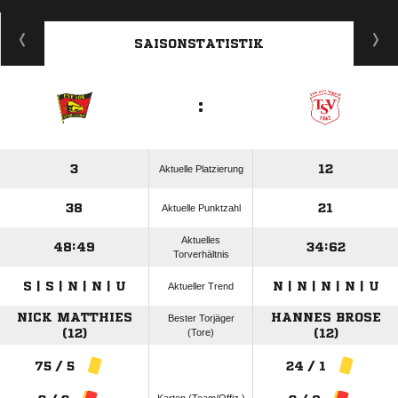
SAISONSTATISTIK
:
3
12
Aktuelle Platzierung
38
21
Aktuelle Punktzahl
Aktuelles
48:49
34:62
Torverhältnis
S | S | N | N | U
N | N | N | N | U
Aktueller Trend
NICK MATTHIES
HANNES BROSE
Bester Torjäger
(12)
(Tore)
(12)
75 / 5
24 / 1