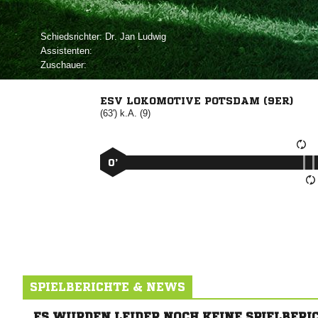
Schiedsrichter:
  
Assistenten:
Zuschauer:
ESV LOKOMOTIVE POTSDAM (9ER)
(63') k.A. (9)
0’
SPIELBERICHTE & NEWS
ES WURDEN LEIDER NOCH KEINE SPIELBERI