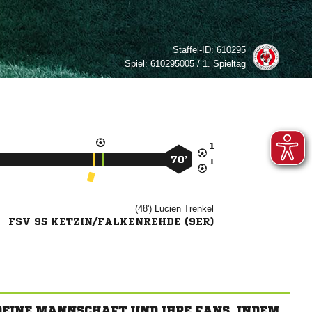
Staffel-ID:
610295
Spiel:
610295005 / 1. Spieltag

70’

(48')


FSV 95 KETZIN/FALKENREHDE (9ER)
 DEINE MANNSCHAFT UND IHRE FANS, INDEM