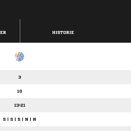
DER
HISTORIE
3
10
13:21
S | S | S | N | N