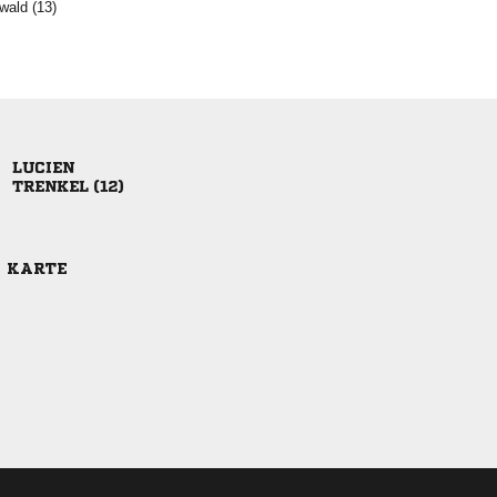
 

 
E KARTE