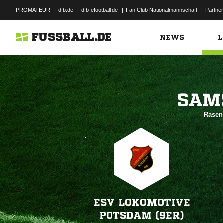
PROMATEUR
|
dfb.de
|
dfb-efootball.de
|
Fan Club Nationalmannschaft
|
Partner
FUSSBALL.DE
NEWS
L

Rasenp
ESV LOKOMOTIVE
POTSDAM (9ER)