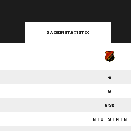
SAISONSTATISTIK
4
5
8:32
N | U | S | N | N