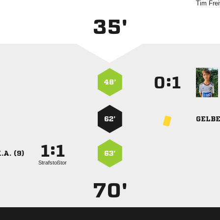
 
35'
:


48’
62’
GELB
:


.A. (9)
63’
Strafstoßtor
70'