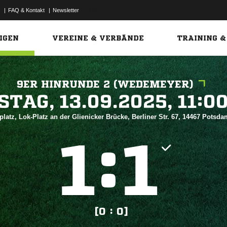
|
FAQ & Kontakt
|
Newsletter
Link
IGEN
VEREINE & VERBÄNDE
TRAINING &
9ER HINRUNDE 2 (WEDEMEYER)
 


latz, Lok-Platz an der Glienicker Brücke, Berliner Str. 67, 14467 Potsd
:


[0 : 0]