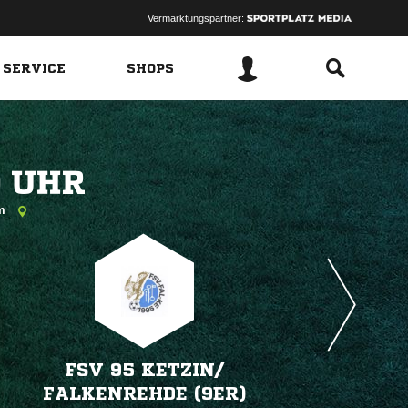
Vermarktungspartner:
 SERVICE
SHOPS
 
am
FSV 95 KETZIN/​
FALKENREHDE (9ER)