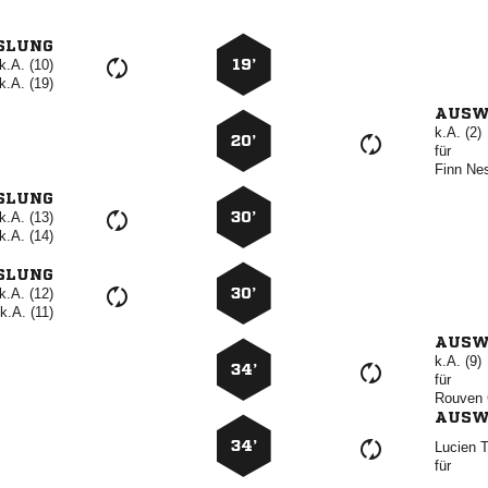
SLUNG
k.A. (10)
19’
k.A. (19)
AUSW
k.A. (2)
20’
für
 
SLUNG
k.A. (13)
30’
k.A. (14)
SLUNG
k.A. (12)
30’
k.A. (11)
AUSW
k.A. (9)
34’
für
 
AUSW
34’
 
für