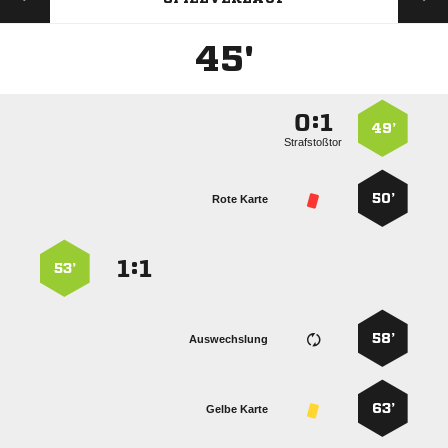
45'
:


49’
Strafstoßtor
50’
Rote Karte
:


53’
58’
Auswechslung
63’
Gelbe Karte