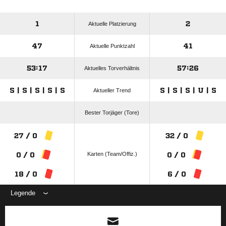
1
2
Aktuelle Platzierung
47
41
Aktuelle Punktzahl
53:17
57:26
Aktuelles Torverhältnis
S | S | S | S | S
S | S | S | U | S
Aktueller Trend
Bester Torjäger (Tore)
27 / 0
32 / 0
Karten (Team/Offiz.)
0 / 0
0 / 0
18 / 0
6 / 0
Legende
ANZEIGE