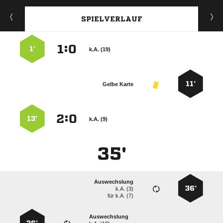
SPIELVERLAUF
:


1’
k.A. (19)
11’
Gelbe Karte
:


13’
k.A. (9)
35'
Auswechslung
36’
k.A. (3)
für
k.A. (7)
Auswechslung