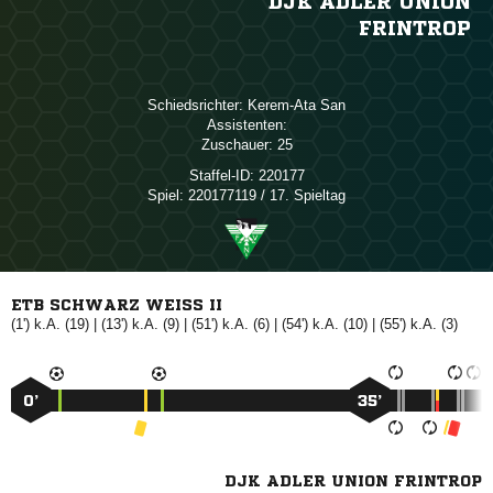
DJK ADLER UNION
FRINTROP
Schiedsrichter:
 
Assistenten:
Zuschauer:
25
Staffel-ID:
220177
Spiel:
220177119 / 17. Spieltag
ETB SCHWARZ WEISS II
(1') k.A. (19) | (13') k.A. (9) | (51') k.A. (6) | (54') k.A. (10) | (55') k.A. (3)
0’
35’
DJK ADLER UNION FRINTROP