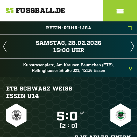
FUSSBALL.DE
RHEIN-RUHR-LIGA
 
 
Kunstrasenplatz, Am Krausen Bäumchen (ETB),
Rellinghauser Straße 321, 45136 Essen
ETB SCHWARZ WEISS E
SSEN U14

:

[2 : 0]