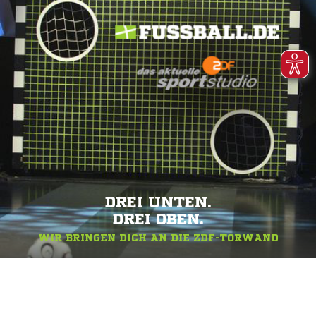
DREI UNTEN.
DREI OBEN.
WIR BRINGEN DICH AN DIE ZDF-TORWAND