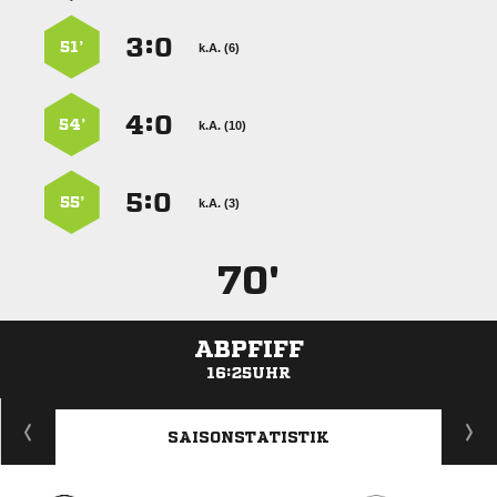
:


51’
k.A. (6)
:


54’
k.A. (10)
:


55’
k.A. (3)
70'
ABPFIFF
16:25UHR
ANZEIGE
SAISONSTATISTIK