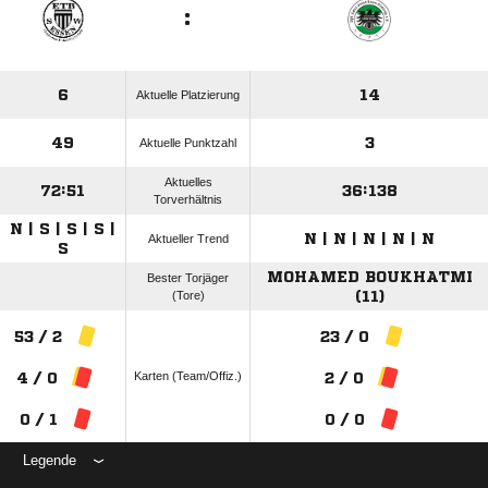
:
6
14
Aktuelle Platzierung
49
3
Aktuelle Punktzahl
Aktuelles
72:51
36:138
Torverhältnis
N | S | S | S |
N | N | N | N | N
Aktueller Trend
S
MOHAMED BOUKHATMI
Bester Torjäger
(Tore)
(11)
53 / 2
23 / 0
Karten (Team/Offiz.)
4 / 0
2 / 0
0 / 1
0 / 0
Legende