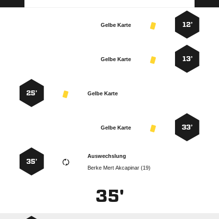
12’
Gelbe Karte
13’
Gelbe Karte
25’
Gelbe Karte
33’
Gelbe Karte
Auswechslung
35’
   
35'