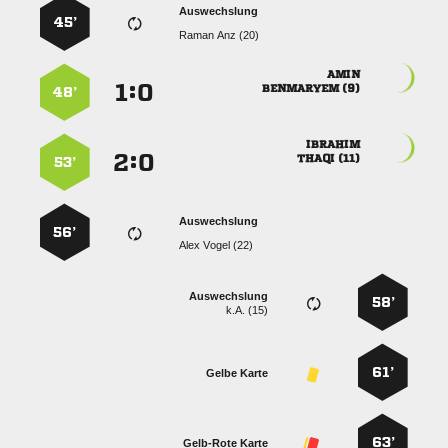
Auswechslung
45’
  

:


 
48’

:


 
53’
Auswechslung
56’
  
Auswechslung
58’
k.A. (15)
61’
Gelbe Karte
63’
Gelb-Rote Karte