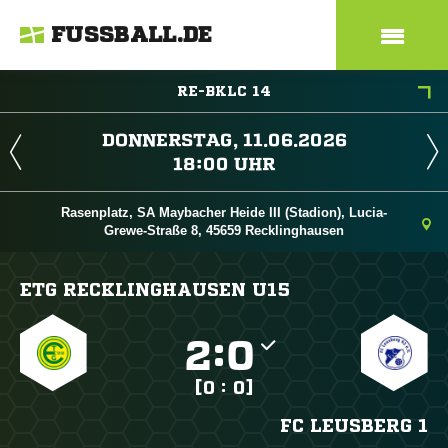
FUSSBALL.DE
RE-BKLC 14
 
 
Rasenplatz, SA Maybacher Heide III (Stadion), Lucia-
Grewe-Straße 8, 45659 Recklinghausen
ETG RECKLINGHAUSEN U15

:

[0 : 0]
FC LEUSBERG 1