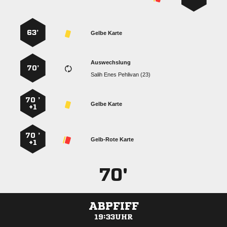
63’
Gelbe Karte
Auswechslung
70’
   
70 ’
Gelbe Karte
+1
70 ’
Gelb-Rote Karte
+1
70'
ABPFIFF
19:33UHR