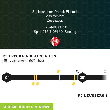
Schiedsrichter:
 
Assistenten:
Zuschauer:
Staffel-ID:
212111
Spiel:
212111034 / 9. Spieltag
ETG RECKLINGHAUSEN U15
(48')

| (53')

0’
35’
FC LEUSBERG 1
SPIELBERICHTE & NEWS