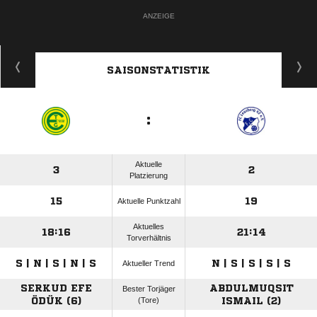
ANZEIGE
SAISONSTATISTIK
:
Aktuelle
3
2
Platzierung
15
19
Aktuelle Punktzahl
Aktuelles
18:16
21:14
Torverhältnis
S | N | S | N | S
N | S | S | S | S
Aktueller Trend
SERKUD EFE
ABDULMUQSIT
Bester Torjäger
ÖDÜK (6)
(Tore)
ISMAIL (2)