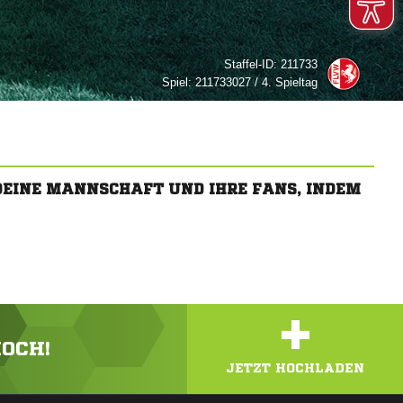
Staffel-ID:
211733
Spiel:
211733027 / 4. Spieltag
 DEINE MANNSCHAFT UND IHRE FANS, INDEM
+
HOCH!
JETZT HOCHLADEN