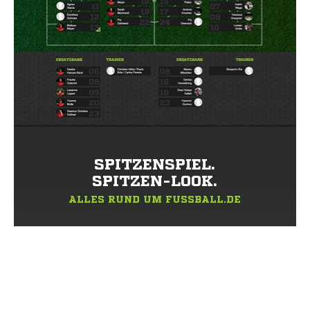
SPITZENSPIEL.
SPITZEN-LOOK.
ALLES RUND UM FUSSBALL.DE