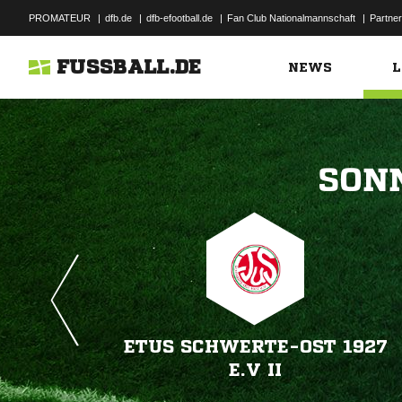
PROMATEUR
|
dfb.de
|
dfb-efootball.de
|
Fan Club Nationalmannschaft
|
Partner
FUSSBALL.DE
NEWS
L

ETUS SCHWERTE-OST 1927
E.V II