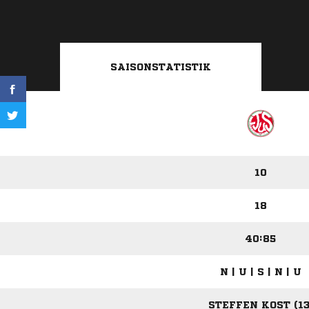
SAISONSTATISTIK
10
18
40:85
N | U | S | N | U
STEFFEN KOST (13