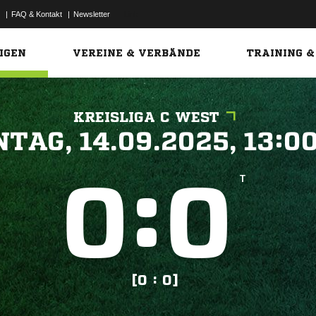
|
FAQ & Kontakt
|
Newsletter
Link
IGEN
VEREINE & VERBÄNDE
TRAINING &
KREISLIGA C WEST
 


:


T
[0 : 0]