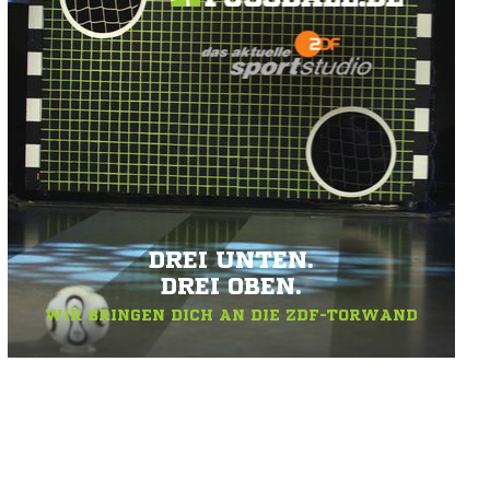
DREI UNTEN.
DREI OBEN.
WIR BRINGEN DICH AN DIE ZDF-TORWAND