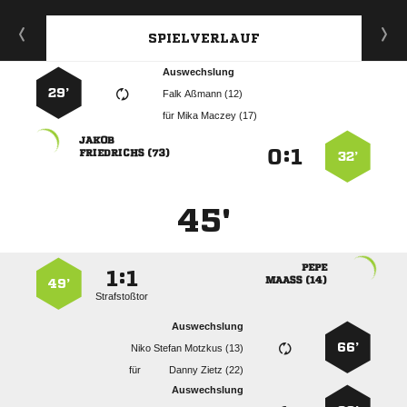
SPIELVERLAUF
Auswechslung
29’
  
für
  

:


 
32’
45'

:


 
49’
Strafstoßtor
Auswechslung
66’
   
für
  
Auswechslung