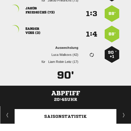
für
  

:


 
88’

:


 
88’
Auswechslung
90 ’
  
+1
für
   
90'
ABPFIFF
20:45UHR
ANZEIGE
SAISONSTATISTIK