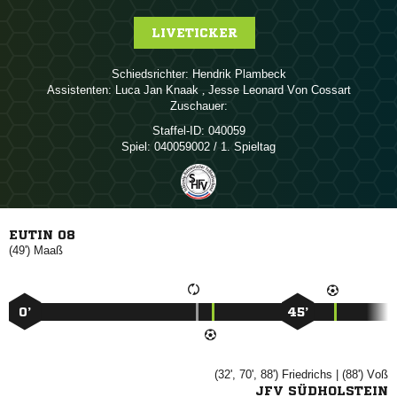
LIVETICKER
Schiedsrichter:
 
Assistenten:
  
,    
Zuschauer:
Staffel-ID:
040059
Spiel:
040059002 / 1. Spieltag
EUTIN 08
(49')

0’
45’
(32', 70', 88')

| (88')

JFV SÜDHOLSTEIN