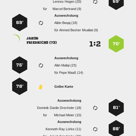
69’
  
für
  
Auswechslung
69’
  
für
   

:


 
70’
Auswechslung
75’
  
für
  
78’
Gelbe Karte
Auswechslung
81’
   
für
  
Auswechslung
88’
  