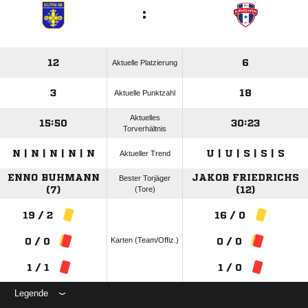
:
12
6
Aktuelle Platzierung
3
18
Aktuelle Punktzahl
Aktuelles
15:50
30:23
Torverhältnis
N | N | N | N | N
U | U | S | S | S
Aktueller Trend
ENNO BUHMANN
JAKOB FRIEDRICHS
Bester Torjäger
(7)
(Tore)
(12)
19 / 2
16 / 0
Karten (Team/Offiz.)
0 / 0
0 / 0
1 / 1
1 / 0
Legende