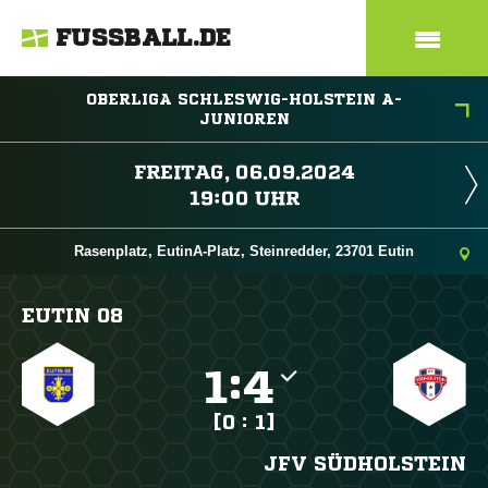
FUSSBALL.DE
OBERLIGA SCHLESWIG-HOLSTEIN A-
JUNIOREN
 
 
Rasenplatz, EutinA-Platz, Steinredder, 23701 Eutin
EUTIN 08

:

[0 : 1]
JFV SÜDHOLSTEIN