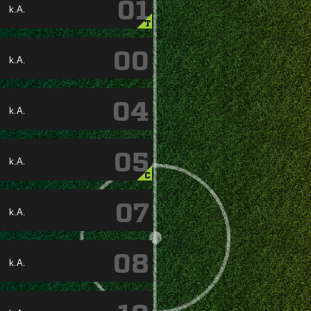
01
k.A.
T
00
k.A.
04
k.A.
05
k.A.
C
07
k.A.
08
k.A.