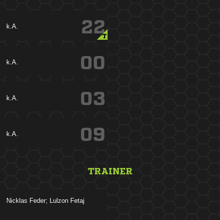
22
k.A.
T
00
k.A.
03
k.A.
09
k.A.
TRAINER
   