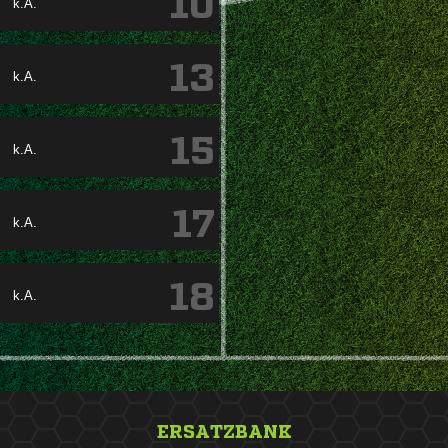
10
k.A.
13
k.A.
15
k.A.
17
k.A.
18
k.A.
ERSATZBANK