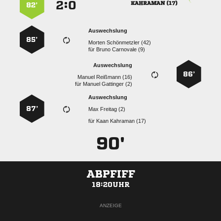
:


 
82’
Auswechslung
85’
  
für
  
Auswechslung
86’
  
für
  
Auswechslung
87’
  
für
  
90'
ABPFIFF
18:20UHR
ANZEIGE