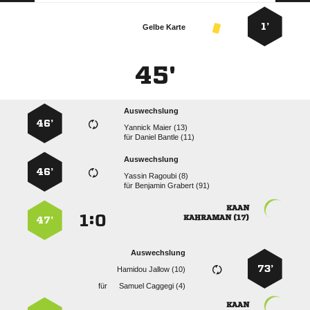
1’
Gelbe Karte
45'
Auswechslung
46’
  
für
  
Auswechslung
46’
  
für
  

:


 
47’
Auswechslung
73’
  
für
  
