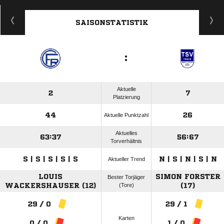
SAISONSTATISTIK
:
Aktuelle
2
7
Platzierung
44
26
Aktuelle Punktzahl
Aktuelles
63:37
56:67
Torverhältnis
S | S | S | S | S
N | S | N | S | N
Aktueller Trend
LOUIS
SIMON FORSTER
Bester Torjäger
WACKERSHAUSER (12)
(Tore)
(17)
29 / 0
29 / 1
Karten
0 / 0
1 / 0