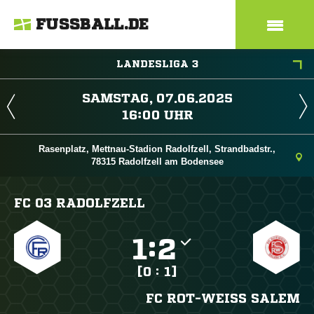
FUSSBALL.DE
LANDESLIGA 3
 
 
Rasenplatz, Mettnau-Stadion Radolfzell, Strandbadstr.,
78315 Radolfzell am Bodensee
FC 03 RADOLFZELL

:

[0 : 1]
FC ROT-WEISS SALEM