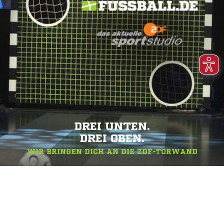
DREI UNTEN.
DREI OBEN.
WIR BRINGEN DICH AN DIE ZDF-TORWAND