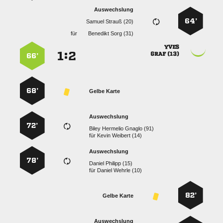
Auswechslung
64’
  
für
  

:


 
66’
68’
Gelbe Karte
Auswechslung
72’
   
für
  
Auswechslung
78’
  
für
  
82’
Gelbe Karte
Auswechslung