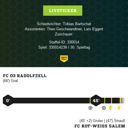
LIVETICKER
Schiedsrichter:
 
Assistenten:
 
,  
Zuschauer:
Staffel-ID:
330014
Spiel:
330014239 / 30. Spieltag
FC 03 RADOLFZELL
(66')

0’
45’
(45' +2)

| (47')

FC ROT-WEISS SALEM