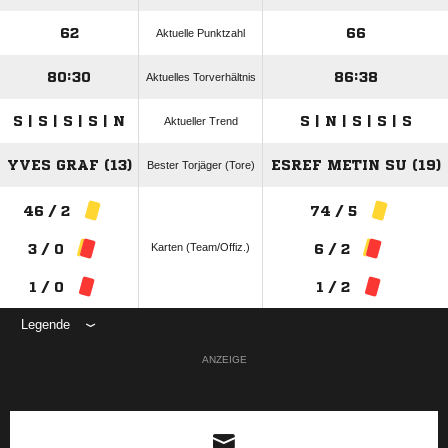
62
66
Aktuelle Punktzahl
80:30
86:38
Aktuelles Torverhältnis
S | S | S | S | N
S | N | S | S | S
Aktueller Trend
YVES GRAF (13)
ESREF METIN SU (19)
Bester Torjäger (Tore)
46 / 2
74 / 5
Karten (Team/Offiz.)
3 / 0
6 / 2
1 / 0
1 / 2
Legende
ANZEIGE