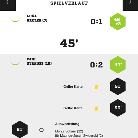
SPIELVERLAUF

45 ’
:


 
+2
45'

:


 
47’
51’
Gelbe Karte
56’
Gelbe Karte
Auswechslung
61’
  
für
  