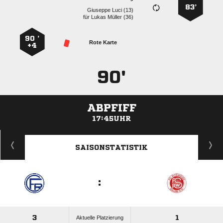
83’
  
für
  
90 ’
Rote Karte
+4
90'
ABPFIFF
17:45UHR
ANZEIGE
SAISONSTATISTIK
:
3
1
Aktuelle Platzierung