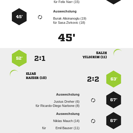
für
  
Auswechslung
45’
  
für
  
45'

:


 
52’

:


 
63’
Auswechslung
67’
  
für
  
Auswechslung
67’
  
für
  