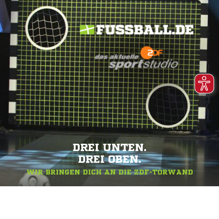
DREI UNTEN.
DREI OBEN.
WIR BRINGEN DICH AN DIE ZDF-TORWAND