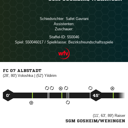
Schiedsrichter:
 
Assistenten:
Zuschauer:
Staffel-ID:
550046
Spiel:
550046017 / Spielklasse: Bezirksfreundschaftsspiele
FC 07 ALBSTADT
(28', 80')

| (52')

0’
45’
(11', 63', 89')

SGM GOSHEIM/WEHINGEN