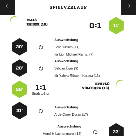
SPIELVERLAUF

:


 
11’
Auswechslung
20’
  
für
   
Auswechslung
20’
  
für
  

:


 
28’
Strafstoßtor
Auswechslung
31’
  
Auswechslung
32’
  