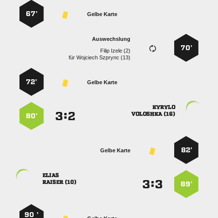
67’
Gelbe Karte
Auswechslung
70’
  
für
  
72’
Gelbe Karte

:


 
80’
82’
Gelbe Karte

:


 
89’
90 ’