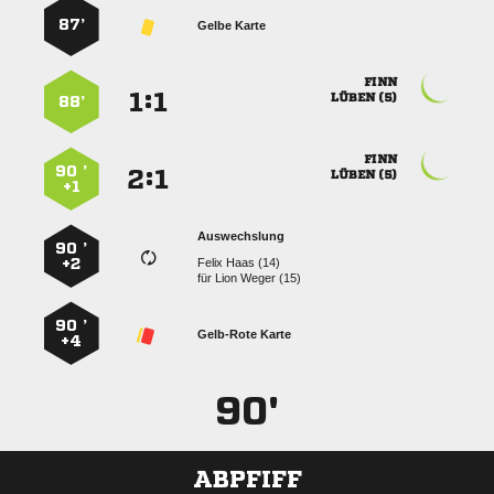
87’
Gelbe Karte

:


 
88’

90 ’
:


 
+1
Auswechslung
90 ’
+2
  
für
  
90 ’
Gelb-Rote Karte
+4
90'
ABPFIFF