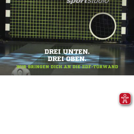
DREI UNTEN.
DREI OBEN.
WIR BRINGEN DICH AN DIE ZDF-TORWAND