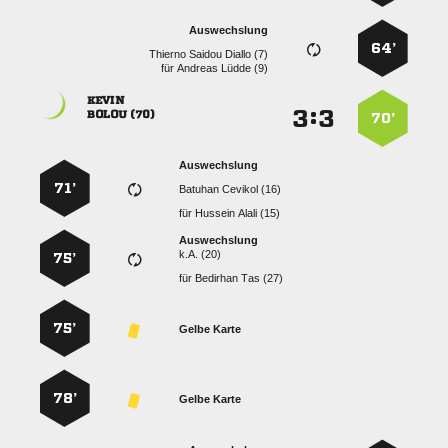
Auswechslung
64’
   
für
  

:


 
70’
Auswechslung
71’
  
für
  
Auswechslung
k.A. (20)
75’
für
  
75’
Gelbe Karte
78’
Gelbe Karte