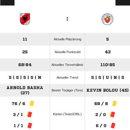
:
11
5
Aktuelle Platzierung
25
43
Aktuelle Punktzahl
68:84
110:85
Aktuelles Torverhältnis
S | S | S | S | N
S | S | U | N | S
Aktueller Trend
ARNOLD BASHA
KEVIN BOLOU (45)
Bester Torjäger (Tore)
(27)
76 / 6
68 / 8
Karten (Team/Offiz.)
3 / 1
2 / 0
1 / 1
6 / 0