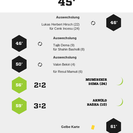
45'
Auswechslung
46’
   
für
  
Auswechslung
46’
  
für
  
Auswechslung
50’
  
für
  

:


 
56’

:


 
59’
61’
Gelbe Karte