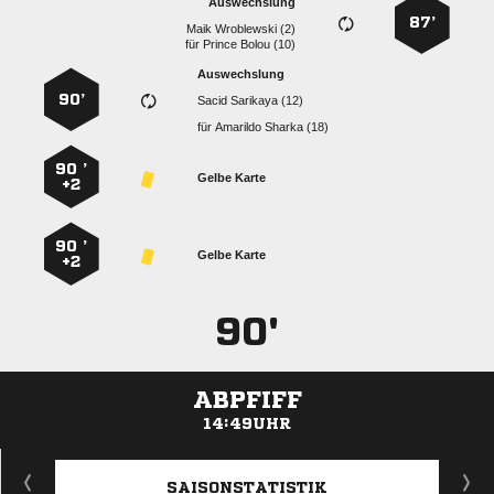
Auswechslung
87’
  
für
  
Auswechslung
90’
  
für
  
90 ’
Gelbe Karte
+2
90 ’
Gelbe Karte
+2
90'
ABPFIFF
14:49UHR
ANZEIGE
SAISONSTATISTIK