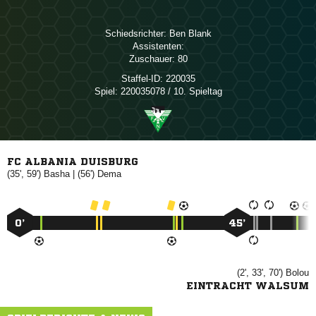
Schiedsrichter:
 
Assistenten:
Zuschauer:
80
Staffel-ID:
220035
Spiel:
220035078 / 10. Spieltag
FC ALBANIA DUISBURG
(35', 59')

| (56')

0’
45’
(2', 33', 70')

EINTRACHT WALSUM