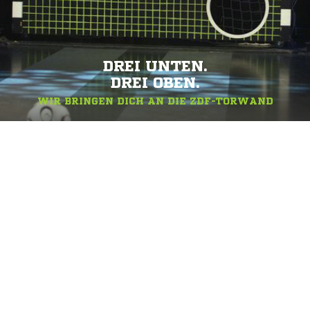
DREI UNTEN.
DREI OBEN.
WIR BRINGEN DICH AN DIE ZDF-TORWAND