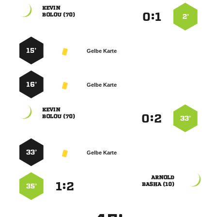

:


 
2’
15’
Gelbe Karte
16’
Gelbe Karte

:


 
33’
33’
Gelbe Karte

:


 
35’