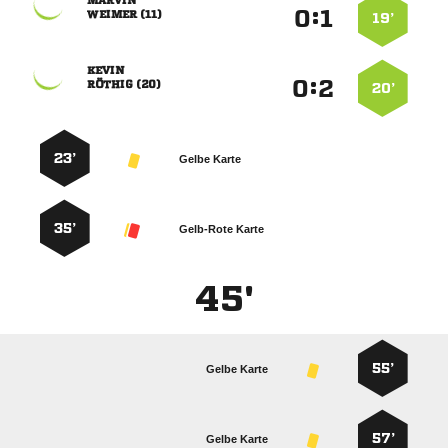

:


 
19’

:


 
20’
23’
Gelbe Karte
35’
Gelb-Rote Karte
45'
55’
Gelbe Karte
57’
Gelbe Karte