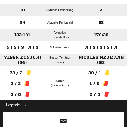
10
2
Aktuelle Platzierung
44
82
Aktuelle Punktzahl
Aktuelles
123:101
176:29
Torverhältnis
N | S | S | N | S
N | S | S | S | N
Aktueller Trend
YLBER KONJUHI
NICOLAS NEUMANN
Bester Torjäger
(34)
(Tore)
(50)
72 / 2
39 / 1
Karten
2 / 2
1 / 0
(Team/Offiz.)
3 / 0
0 / 0
Legende
ANZEIGE