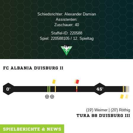
Schiedsrichter:
 
Assistenten:
Zuschauer:
40
Staffel-ID:
220588
Spiel:
220588105 / 12. Spieltag
FC ALBANIA DUISBURG II
0’
45’
(19')

| (20')

TURA 88 DUISBURG III
SPIELBERICHTE & NEWS