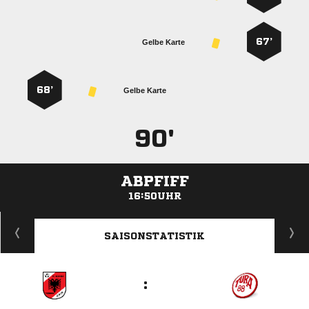
67’
Gelbe Karte
68’
Gelbe Karte
90'
ABPFIFF
16:50UHR
ANZEIGE
SAISONSTATISTIK
: