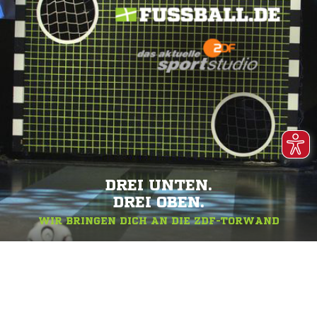
DREI UNTEN.
DREI OBEN.
WIR BRINGEN DICH AN DIE ZDF-TORWAND