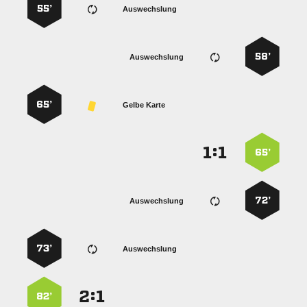
55’
Auswechslung
58’
Auswechslung
65’
Gelbe Karte
:


65’
72’
Auswechslung
73’
Auswechslung
:


82’