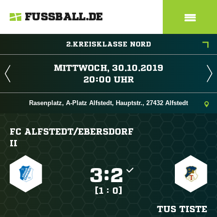
FUSSBALL.DE
2.KREISKLASSE NORD
 
 
Rasenplatz, A-Platz Alfstedt, Hauptstr., 27432 Alfstedt
FC ALFSTEDT/​EBERSDORF
II

:

[1 : 0]
TUS TISTE