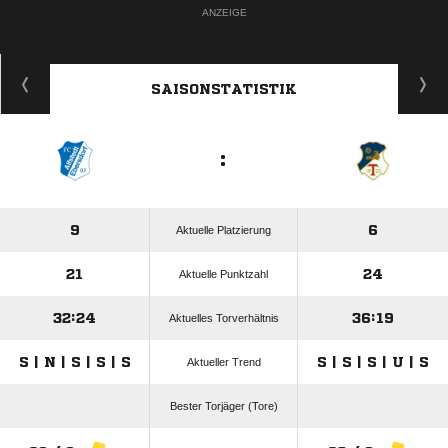
ANZEIGE
SAISONSTATISTIK
:
9
6
Aktuelle Platzierung
21
24
Aktuelle Punktzahl
32:24
36:19
Aktuelles Torverhältnis
S | N | S | S | S
S | S | S | U | S
Aktueller Trend
Bester Torjäger (Tore)