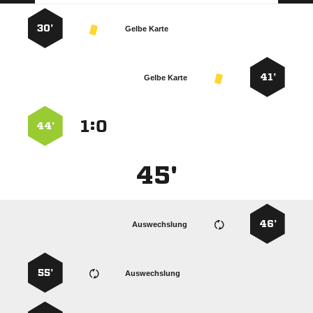
30’
Gelbe Karte
41’
Gelbe Karte
:


44’
45'
46’
Auswechslung
55’
Auswechslung