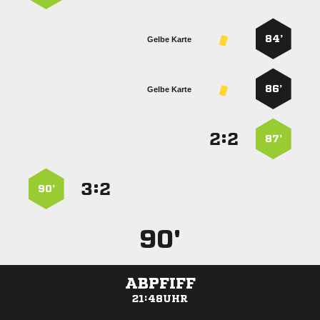
84’
Gelbe Karte
86’
Gelbe Karte
:


87’
:


90’
90'
ABPFIFF
21:48UHR