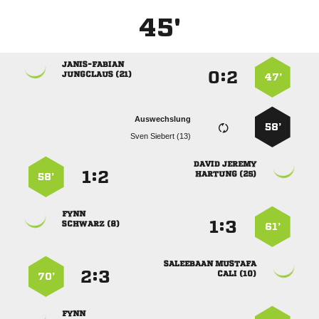
45'

:


 
47’
Auswechslung
58’
  
 
:


 
58’

:


 
61’
 
:


 
70’
