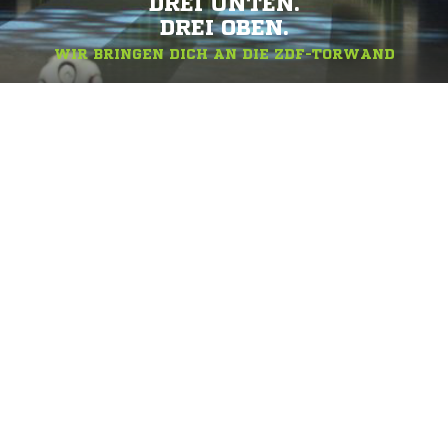
DREI UNTEN.
DREI OBEN.
WIR BRINGEN DICH AN DIE ZDF-TORWAND