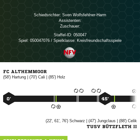
Schiedsrichter:
 
Assistenten:
Zuschauer:
Staffel-ID:
050047
Spiel:
050047076 / Spielklasse: Kreisfreundschaftsspiele
FC ALTHEMMOOR
(58')

| (70')

| (85')

0’
45’
(22', 61', 76')

| (47')

| (88')

TUSV BÜTZFLETH II