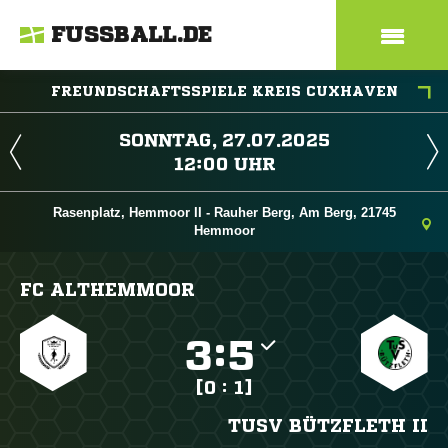
FUSSBALL.DE
FREUNDSCHAFTSSPIELE KREIS CUXHAVEN
 
 
Rasenplatz, Hemmoor II - Rauher Berg, Am Berg, 21745
Hemmoor
FC ALTHEMMOOR

:

[0 : 1]
TUSV BÜTZFLETH II