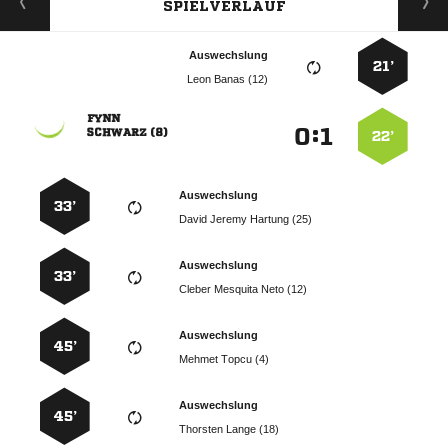
SPIELVERLAUF
Auswechslung
21’
  

:


 
22’
Auswechslung
33’
   
Auswechslung
33’
   
Auswechslung
45’
  
Auswechslung
45’
  