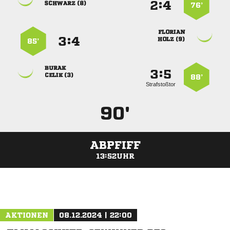
:


 
76’

:


 
85’

:


 
88’
Strafstoßtor
90'
ABPFIFF
13:52UHR
ANZEIGE
AKTIONEN
08.12.2024 | 22:00