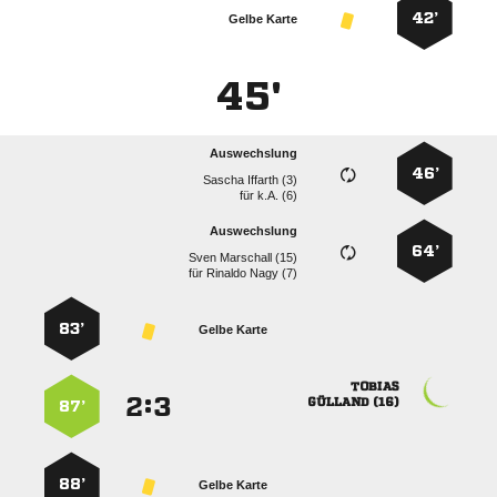
42’
Gelbe Karte
45'
Auswechslung
46’
  
für
k.A. (6)
Auswechslung
64’
  
für
  
83’
Gelbe Karte

:


 
87’
88’
Gelbe Karte