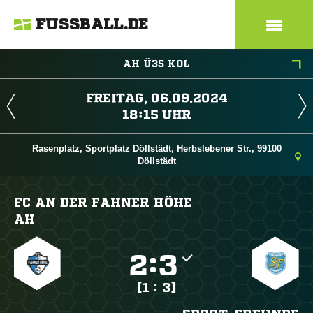
FUSSBALL.DE
AH Ü35 KOL
 
 
Rasenplatz, Sportplatz Döllstädt, Herbslebener Str., 99100
Döllstädt
FC AN DER FAHNER HÖHE
AH

:

[1 : 3]