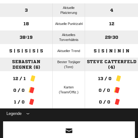
Aktuelle
3
4
Platzierung
18
12
Aktuelle Punktzahl
Aktuelles
38:19
29:30
Torverhältnis
S | S | S | S | S
S | S | N | N | N
Aktueller Trend
SEBASTIAN
STEVE CATTERFELD
Bester Torjäger
DEGNER (6)
(Tore)
(4)
12 / 1
13 / 0
Karten
0 / 0
0 / 0
(Team/Offiz.)
1 / 0
0 / 0
Legende
ANZEIGE