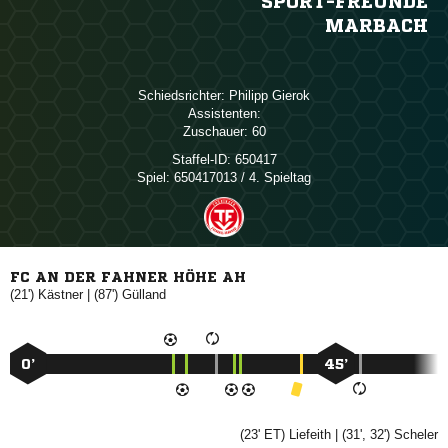
SPORT-FREUNDE
MARBACH
Schiedsrichter:
 
Assistenten:
Zuschauer:
60
Staffel-ID:
650417
Spiel:
650417013 / 4. Spieltag
FC AN DER FAHNER HÖHE AH
(21')

| (87')

0’
45’
(23' ET)

| (31', 32')
