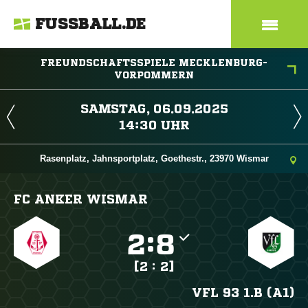
FUSSBALL.DE
FREUNDSCHAFTSSPIELE MECKLENBURG-
VORPOMMERN
 
 
Rasenplatz, Jahnsportplatz, Goethestr., 23970 Wismar
FC ANKER WISMAR

:

[2 : 2]
VFL 93 1.B (A1)