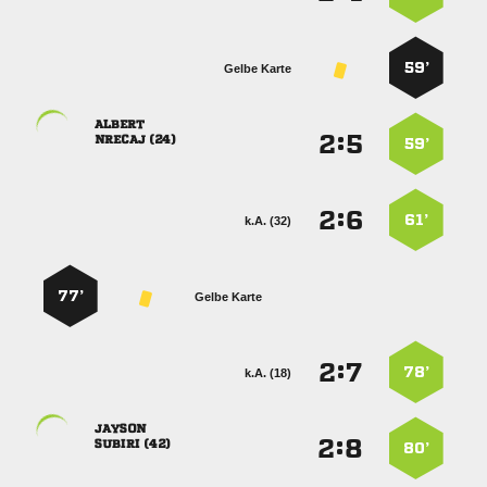
59’
Gelbe Karte

:


 
59’
:


61’
k.A. (32)
77’
Gelbe Karte
:


78’
k.A. (18)

:


 
80’