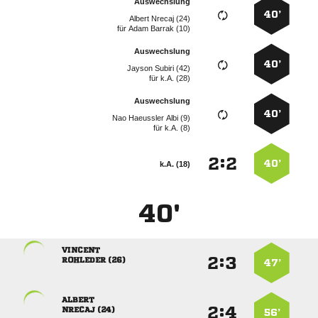
Auswechslung
40’
  
für
  
Auswechslung
40’
  
für
k.A. (28)
Auswechslung
40’
   
für
k.A. (8)
:


40’
k.A. (18)
40'

:


 
47’

:


 
56’