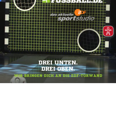
DREI UNTEN.
DREI OBEN.
WIR BRINGEN DICH AN DIE ZDF-TORWAND