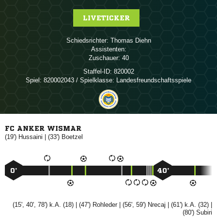
LIVETICKER
Schiedsrichter:
 
Assistenten:
Zuschauer:
40
Staffel-ID:
820002
Spiel:
820002043 / Spielklasse: Landesfreundschaftsspiele
FC ANKER WISMAR
(19')

| (33')

0’
40’
(15', 40', 78') k.A. (18) | (47')

| (56', 59')

| (61') k.A. (32) |
(80')
