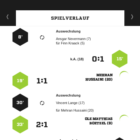
SPIELVERLAUF
Auswechslung
8’
  
für
  
:


15’
k.A. (18)

:


 
19’
Auswechslung
30’
  
für
  
 
:


 
33’