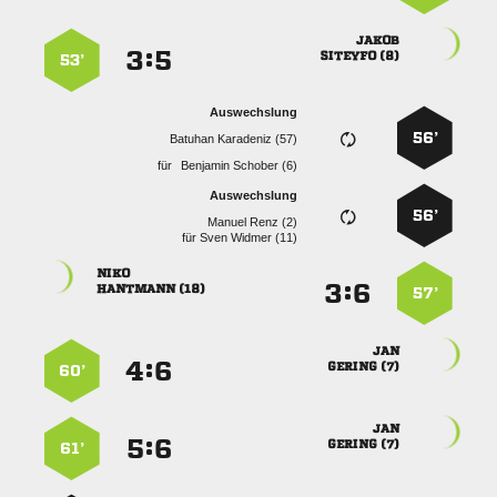

:


 
53’
Auswechslung
56’
  
für
  
Auswechslung
56’
  
für
  

:


 
57’

:


 
60’

:


 
61’