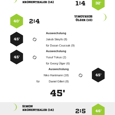
:


 
32’

:


 
40’
Auswechslung
45’
  
für
  
Auswechslung
45’
  
für
  
Auswechslung
45’
  
für
  
45'

:


 
46’