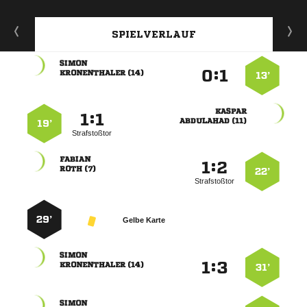
SPIELVERLAUF

:


 
13’

:


 
19’
Strafstoßtor

:


 
22’
Strafstoßtor
29’
Gelbe Karte

:


 
31’
