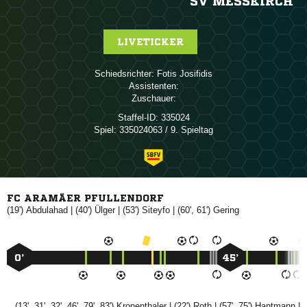
SV MESSKIRCH
LIVETICKER
Schiedsrichter:
 
Assistenten:
Zuschauer:
Staffel-ID:
335024
Spiel:
335024063 / 9. Spieltag
FC ARAMÄER PFULLENDORF
(19')

| (40')

| (53')

| (60', 61')

0’
45’
(13', 31', 32', 46', 79', 83')

| (22')

| (57', 75')

|