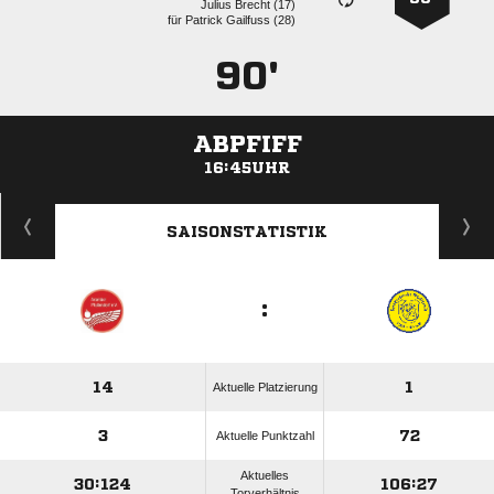
  
für
  
90'
ABPFIFF
16:45UHR
ANZEIGE
SAISONSTATISTIK
:
14
1
Aktuelle Platzierung
3
72
Aktuelle Punktzahl
Aktuelles
30:124
106:27
Torverhältnis