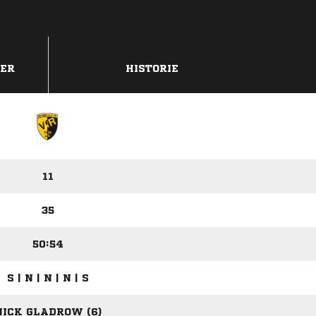
DER
HISTORIE
11
35
50:54
S | N | N | N | S
NICK GLADROW (6)