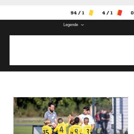
94 / 1
4 / 1
0
Legende