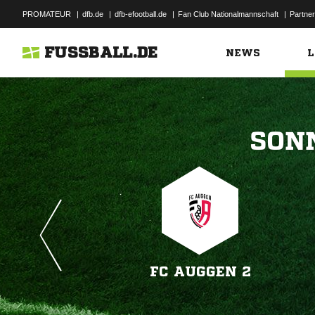
PROMATEUR
|
dfb.de
|
dfb-efootball.de
|
Fan Club Nationalmannschaft
|
Partner
FUSSBALL.DE
NEWS
L

FC AUGGEN 2