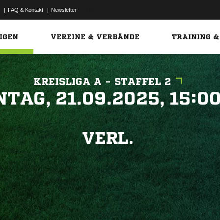
|
FAQ & Kontakt
|
Newsletter
Link
IGEN
VEREINE & VERBÄNDE
TRAINING &
KREISLIGA A - STAFFEL 2
 


VERL.