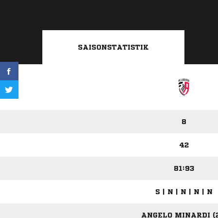
SAISONSTATISTIK
8
42
81:93
S | N | N | N | N
ANGELO MINARDI (2