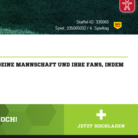
Staffel-ID:
335065
Spiel:
335065032 / 4. Spieltag
 DEINE MANNSCHAFT UND IHRE FANS, INDEM
+
HOCH!
JETZT HOCHLADEN