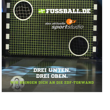
DREI UNTEN.
DREI OBEN.
WIR BRINGEN DICH AN DIE ZDF-TORWAND