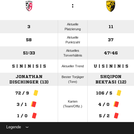
:
Aktuelle
3
11
Platzierung
Aktuelle
58
37
Punktzahl
Aktuelles
51:33
47:46
Torverhältnis
S | N | N | S | S
U | S | N | N | S
Aktueller Trend
JONATHAN
SHQIPON
Bester Torjäger
DISCHINGER (13)
(Tore)
BEKTASI (12)
72 / 9
106 / 5
Karten
3 / 1
4 / 0
(Team/Offiz.)
1 / 0
5 / 2
Legende