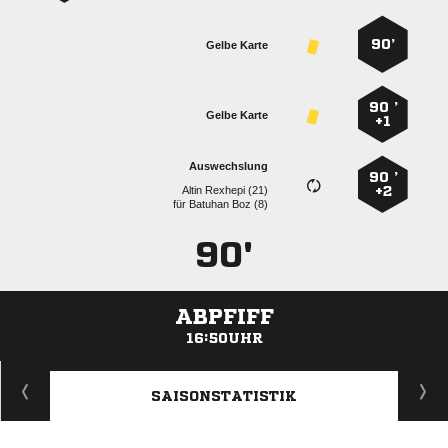
90’
Gelbe Karte
90 ’
Gelbe Karte
+1
Auswechslung
90 ’
  
+2
für
  
90'
ABPFIFF
16:50UHR
ANZEIGE
SAISONSTATISTIK