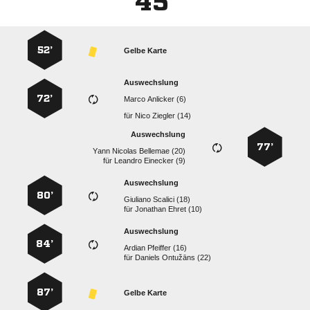
45'
52’
Gelbe Karte
Auswechslung
72’
  
für
  
Auswechslung
77’
   
für
  
Auswechslung
80’
  
für
  
Auswechslung
84’
  
für
  
87’
Gelbe Karte