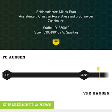
Schiedsrichter:
 
Assistenten:
 
,  
Zuschauer:
Staffel-ID:
330019
Spiel:
330019040 / 5. Spieltag
FC AUGGEN
0’
45’
VFR HAUSEN
SPIELBERICHTE & NEWS