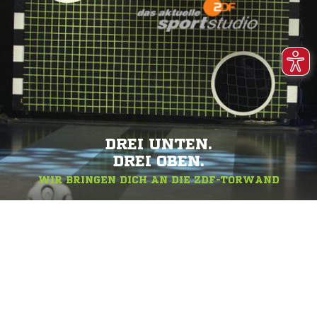
DREI UNTEN.
DREI OBEN.
WIR BRINGEN DICH AN DIE ZDF-TORWAND