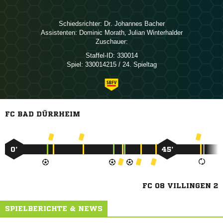
Schiedsrichter:
  
Assistenten:
 
,  
Zuschauer:
Staffel-ID:
330014
Spiel:
330014215 / 24. Spieltag
FC BAD DÜRRHEIM
0’
45’
FC 08 VILLINGEN 2
SPIELBERICHTE & NEWS