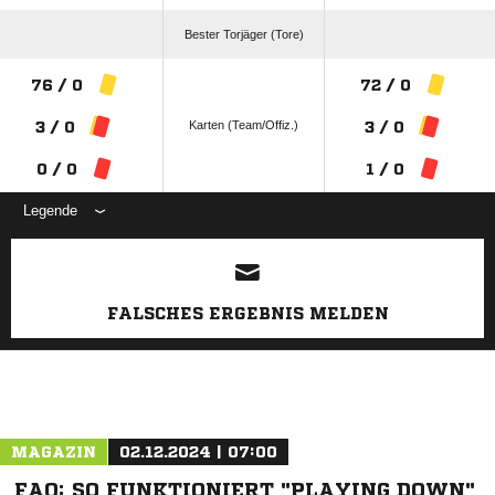
Bester Torjäger (Tore)
76 / 0
72 / 0
Karten (Team/Offiz.)
3 / 0
3 / 0
0 / 0
1 / 0
Legende
ANZEIGE
FALSCHES ERGEBNIS MELDEN
MAGAZIN
02.12.2024 | 07:00
FAQ: SO FUNKTIONIERT "PLAYING DOWN"