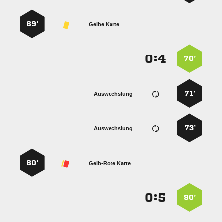
69’
Gelbe Karte
:


70’
71’
Auswechslung
73’
Auswechslung
80’
Gelb-Rote Karte
:


90’