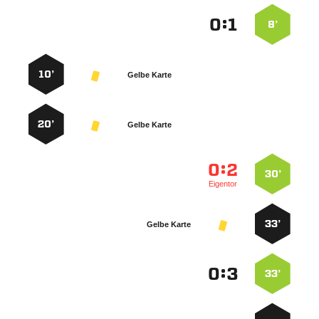
:


8’
10’
Gelbe Karte
20’
Gelbe Karte
:


30’
Eigentor
33’
Gelbe Karte
:


33’