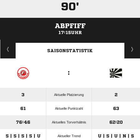
90'
ABPFIFF
17:15UHR
ANZEIGE
SAISONSTATISTIK
:
3
2
Aktuelle Platzierung
61
63
Aktuelle Punktzahl
76:46
62:20
Aktuelles Torverhältnis
S | S | S | S | U
U | S | U | N | S
Aktueller Trend