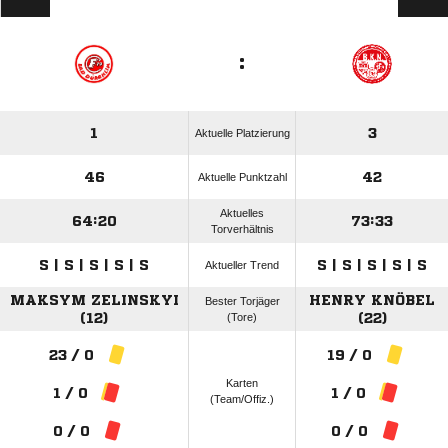
:
1
3
Aktuelle Platzierung
46
42
Aktuelle Punktzahl
Aktuelles
64:20
73:33
Torverhältnis
S | S | S | S | S
S | S | S | S | S
Aktueller Trend
MAKSYM ZELINSKYI
HENRY KNÖBEL
Bester Torjäger
(12)
(Tore)
(22)
23 / 0
19 / 0
Karten
1 / 0
1 / 0
(Team/Offiz.)
0 / 0
0 / 0