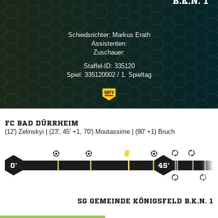
B.K.N. 1
Schiedsrichter:
 
Assistenten:
Zuschauer:
Staffel-ID:
335120
Spiel:
335120002 / 1. Spieltag
FC BAD DÜRRHEIM
(12')

| (23', 45' +1, 70')

| (90' +1)

0’
45’
SG GEMEINDE KÖNIGSFELD B.K.N. 1