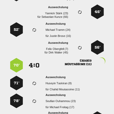
Auswechslung
46’
  
für
  
Auswechslung
52’
  
für
  
Auswechslung
56’
  
für
  

:


 
70’
Auswechslung
71’
  
für
  
Auswechslung
78’
  
für
  
Auswechslung