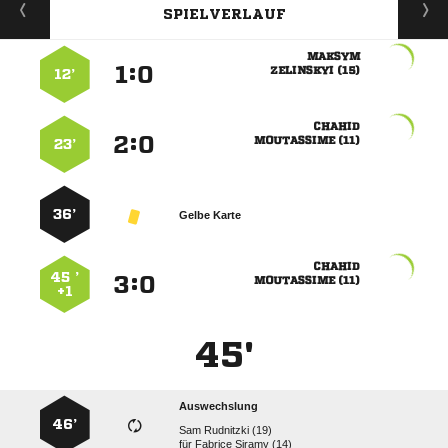
SPIELVERLAUF

:


 
12’

:


 
23’
36’
Gelbe Karte

45 ’
:


 
+1
45'
Auswechslung
46’
  
für
  