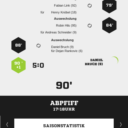
79’
  
für
  
Auswechslung
84’
  
für
  
Auswechslung
88’
  
für
  

90 ’
:


 
+1
90'
ABPFIFF
17:18UHR
ANZEIGE
SAISONSTATISTIK