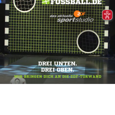
DREI UNTEN.
DREI OBEN.
WIR BRINGEN DICH AN DIE ZDF-TORWAND