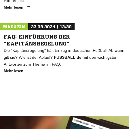
gezielt in einer niedrigeren Altersklasse eingesetzt, als es ihrem
tatsächlichen Alter entspricht. Im FAQ gibt's wichtige Infos zum
Pilotprojekt.
Mehr lesen
MAGAZIN
22.09.2024 | 12:30
FAQ: EINFÜHRUNG DER
"KAPITÄNSREGELUNG"
Die "Kapitänsregelung" hält Einzug in deutschen Fußball. Ab wann
gilt sie? Wie ist der Ablauf?
FUSSBALL.de
mit den wichtigsten
Antworten zum Thema im FAQ.
Mehr lesen