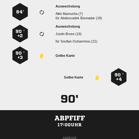
Auswechslung
84’
  
für
  
Auswechslung
90 ’
  
+2
für
  
90 ’
Gelbe Karte
+3
90 ’
Gelbe Karte
+4
90'
ABPFIFF
17:00UHR
ANZEIGE