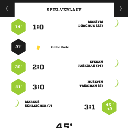
SPIELVERLAUF

:


 
14’
21’
Gelbe Karte

:


 
36’

:


 
41’

45 ’
:


 
+2
45'