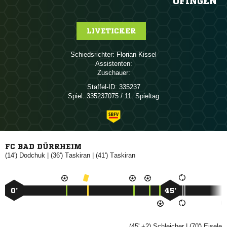
ÖFINGEN
LIVETICKER
Schiedsrichter:
 
Assistenten:
Zuschauer:
Staffel-ID:
335237
Spiel:
335237075 / 11. Spieltag
FC BAD DÜRRHEIM
(14')

| (36')

| (41')

0’
45’
(45' +2)

| (70')
