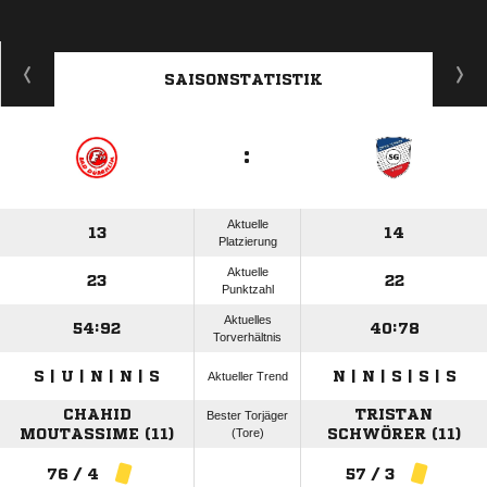
SAISONSTATISTIK
:
Aktuelle
13
14
Platzierung
Aktuelle
23
22
Punktzahl
Aktuelles
54:92
40:78
Torverhältnis
S | U | N | N | S
N | N | S | S | S
Aktueller Trend
CHAHID
TRISTAN
Bester Torjäger
MOUTASSIME (11)
(Tore)
SCHWÖRER (11)
76 / 4
57 / 3