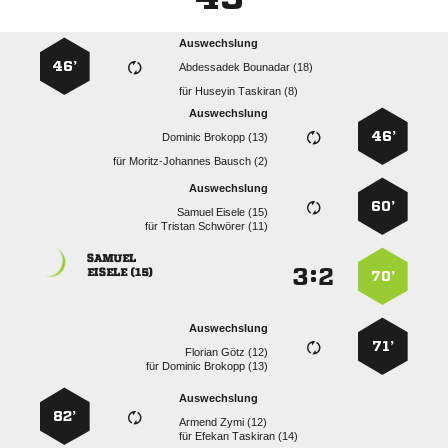
Auswechslung
46’
  
für
  
Auswechslung
46’
  
für
  
Auswechslung
60’
  
für
  

:


 
70’
Auswechslung
71’
  
für
  
Auswechslung
82’
  
für
  