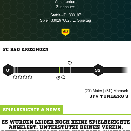
Assistenten:
Zuschauer:
Staffel-ID:
330197
Spiel:
330197002 / 1. Spieltag
FC BAD KROZINGEN
0’
35’
(20')

| (51')

JFV TUNIBERG 3
SPIELBERICHTE & NEWS
ES WURDEN LEIDER NOCH KEINE SPIELBERICHTE
ANGELEGT. UNTERSTÜTZE DEINEN VEREIN,