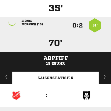
35'

:


 
51’
70'
ABPFIFF
19:25UHR
ANZEIGE
SAISONSTATISTIK
: