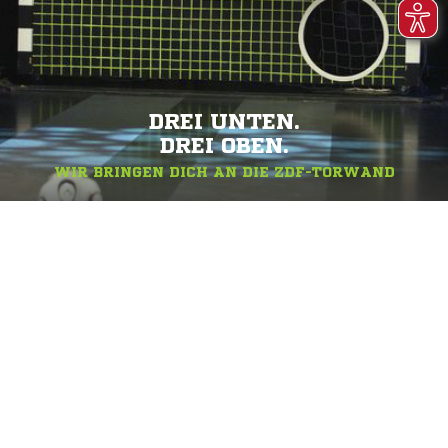
DREI UNTEN.
DREI OBEN.
WIR BRINGEN DICH AN DIE ZDF-TORWAND