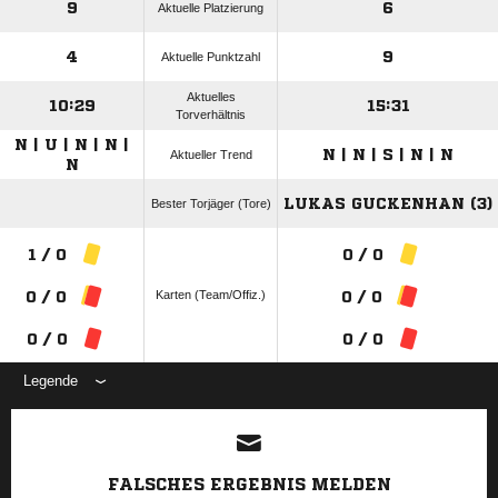
9
6
Aktuelle Platzierung
4
9
Aktuelle Punktzahl
Aktuelles
10:29
15:31
Torverhältnis
N | U | N | N |
N | N | S | N | N
Aktueller Trend
N
LUKAS GUCKENHAN (3)
Bester Torjäger (Tore)
1 / 0
0 / 0
Karten (Team/Offiz.)
0 / 0
0 / 0
0 / 0
0 / 0
Legende
ANZEIGE
FALSCHES ERGEBNIS MELDEN