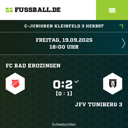
FUSSBALL.DE
C-JUNIOREN KLEINFELD 3 HERBST
 
 
FC BAD KROZINGEN

:

[0 : 1]
JFV TUNIBERG 3
Schiedsrichter: