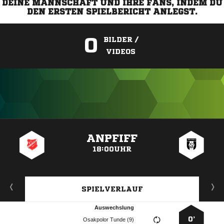
DEINE MANNSCHAFT UND IHRE FANS, INDEM DU
DEN ERSTEN SPIELBERICHT ANLEGST.
0
BILDER /
VIDEOS
ANZEIGE
ANPFIFF
18:00UHR
SPIELVERLAUF
Auswechslung
0’
  