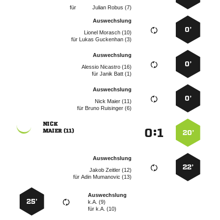
für
  
Auswechslung
0’
  
für
  
Auswechslung
0’
  
für
  
Auswechslung
0’
  
für
  

:


 
20’
Auswechslung
22’
  
für
  
Auswechslung
25’
k.A. (9)
für
k.A. (10)