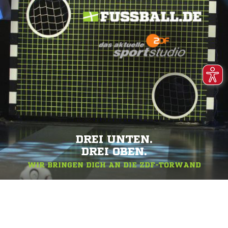
DREI UNTEN.
DREI OBEN.
WIR BRINGEN DICH AN DIE ZDF-TORWAND