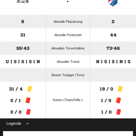
:
6
2
Aktuelle Platzierung
31
44
Aktuelle Punktzahl
55:43
73:46
Aktuelles Torverhältnis
U | S | S | S | N
N | S | S | N | S
Aktueller Trend
Bester Torjäger (Tore)
31 / 4
19 / 0
Karten (Team/Offiz.)
0 / 1
1 / 0
0 / 0
1 / 0
Legende
ANZEIGE