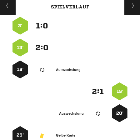
SPIELVERLAUF
:


2’
:


13’
15’
Auswechslung
:


15’
20’
Auswechslung
29’
Gelbe Karte