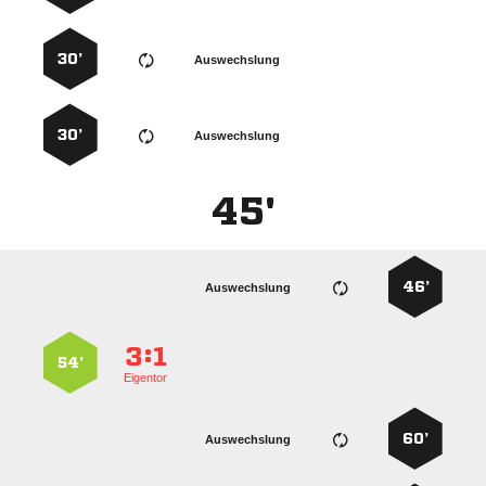
30’
Auswechslung
30’
Auswechslung
45'
46’
Auswechslung
:


54’
Eigentor
60’
Auswechslung