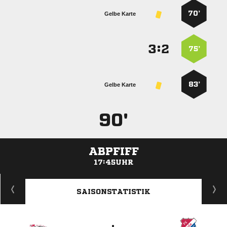
70’
Gelbe Karte
:


75’
83’
Gelbe Karte
90'
ABPFIFF
17:45UHR
ANZEIGE
SAISONSTATISTIK