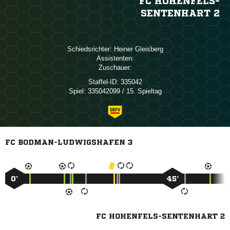
FC HOHENFELS-
SENTENHART 2
Schiedsrichter:
 
Assistenten:
Zuschauer:
Staffel-ID:
335042
Spiel:
335042099 / 15. Spieltag
FC BODMAN-LUDWIGSHAFEN 3
0’
45’
FC HOHENFELS-SENTENHART 2