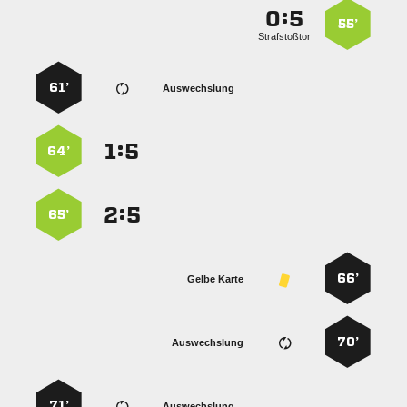
:


55’
Strafstoßtor
61’
Auswechslung
:


64’
:


65’
66’
Gelbe Karte
70’
Auswechslung
71’
Auswechslung