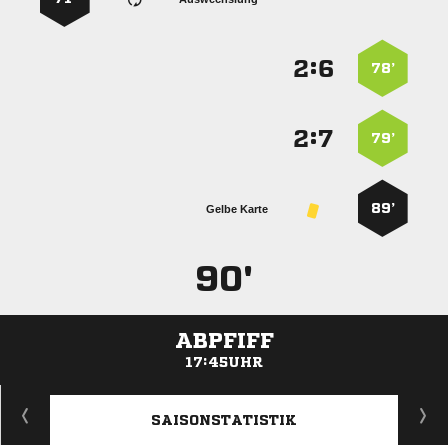
:


78’
:


79’
89’
Gelbe Karte
90'
ABPFIFF
17:45UHR
ANZEIGE
SAISONSTATISTIK