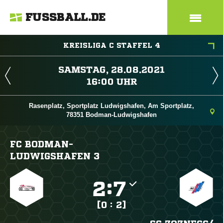
FUSSBALL.DE
KREISLIGA C STAFFEL 4
 
 
Rasenplatz, Sportplatz Ludwigshafen, Am Sportplatz,
78351 Bodman-Ludwigshafen
FC BODMAN-
LUDWIGSHAFEN 3

:

[0 : 2]