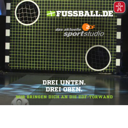
DREI UNTEN.
DREI OBEN.
WIR BRINGEN DICH AN DIE ZDF-TORWAND