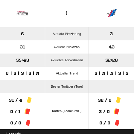
:
6
3
Aktuelle Platzierung
31
43
Aktuelle Punktzahl
55:43
52:28
Aktuelles Torverhältnis
U | S | S | S | N
S | N | N | S | S
Aktueller Trend
Bester Torjäger (Tore)
31 / 4
32 / 0
Karten (Team/Offiz.)
0 / 1
2 / 0
0 / 0
0 / 0