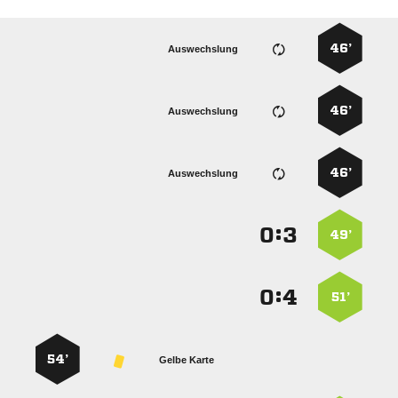
46’
Auswechslung
46’
Auswechslung
46’
Auswechslung
:


49’
:


51’
54’
Gelbe Karte