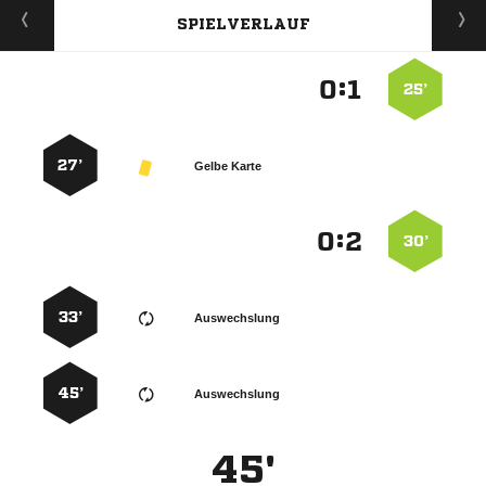
SPIELVERLAUF
:


25’
27’
Gelbe Karte
:


30’
33’
Auswechslung
45’
Auswechslung
45'