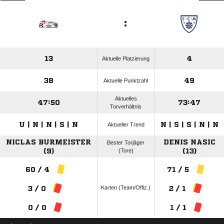
:
13
4
Aktuelle Platzierung
38
49
Aktuelle Punktzahl
Aktuelles
47:50
73:47
Torverhältnis
U | N | N | S | N
N | S | S | N | N
Aktueller Trend
NICLAS BURMEISTER
DENIS NASIC
Bester Torjäger
(9)
(Tore)
(13)
60 / 4
71 / 5
Karten (Team/Offiz.)
3 / 0
2 / 1
0 / 0
1 / 1