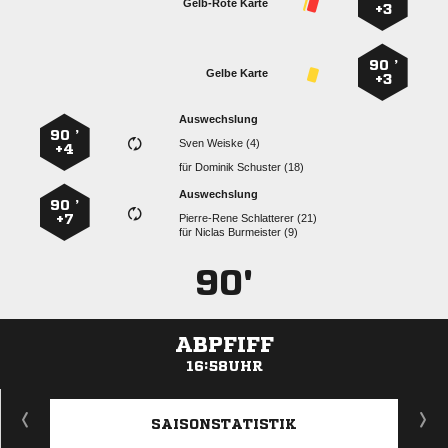
Gelb-Rote Karte
+3
90 ’
Gelbe Karte
+3
Auswechslung
90 ’
  
+4
für
  
Auswechslung
90 ’
+7
  
für
  
90'
ABPFIFF
16:58UHR
ANZEIGE
SAISONSTATISTIK