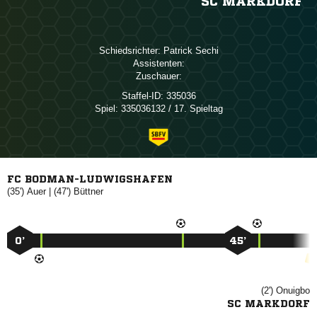
SC MARKDORF
Schiedsrichter:
 
Assistenten:
Zuschauer:
Staffel-ID:
335036
Spiel:
335036132 / 17. Spieltag
FC BODMAN-LUDWIGSHAFEN
(35')

| (47')

0’
45’
(2')

SC MARKDORF