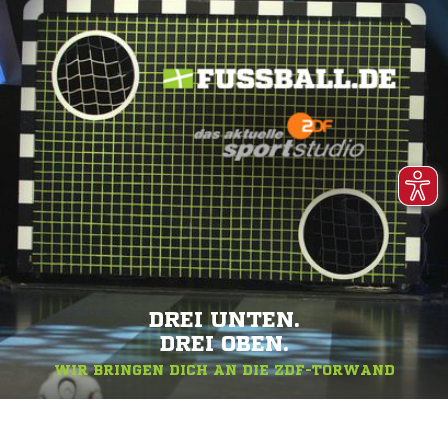
DREI UNTEN.
DREI OBEN.
WIR BRINGEN DICH AN DIE ZDF-TORWAND