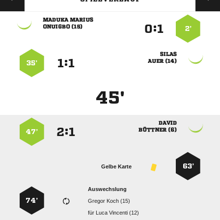
 
:


 
2’

:


 
35’
45'

:


 
47’
63’
Gelbe Karte
Auswechslung
74’
  
für
  