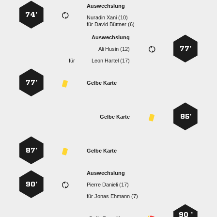
Auswechslung
74’
  
für
  
Auswechslung
77’
  
für
  
77’
Gelbe Karte
85’
Gelbe Karte
87’
Gelbe Karte
Auswechslung
90’
  
für
  
90 ’