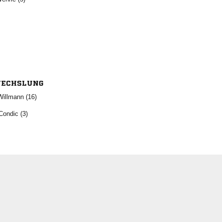
ECHSLUNG
 
 