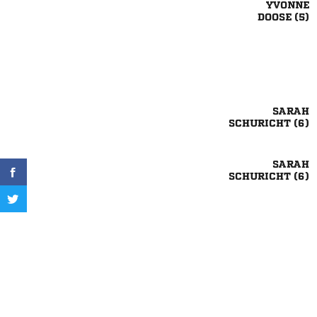

 

 

 