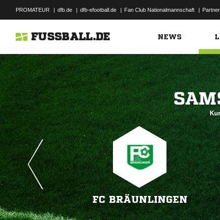
PROMATEUR
|
dfb.de
|
dfb-efootball.de
|
Fan Club Nationalmannschaft
|
Partner
FUSSBALL.DE
NEWS
L

Kun
FC BRÄUNLINGEN