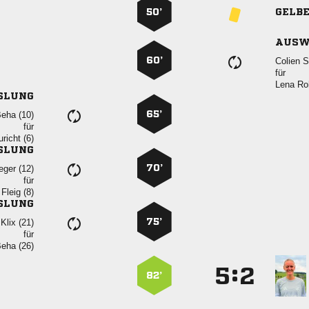
50’
GELB
AUSW
60’
 
für
 
SLUNG
65’
 
für
 
SLUNG
70’
 
für
 
SLUNG
75’
 
für
 
:


82’