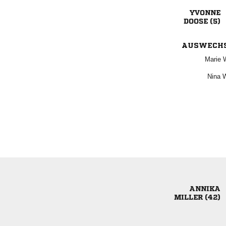

 
AUSWECH
 
 

 