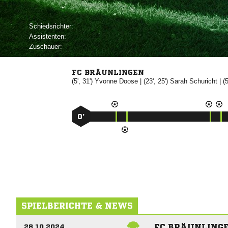
Schiedsrichter:
Assistenten:
Zuschauer:
FC BRÄUNLINGEN
(5', 31')


| (23', 25')


| (
0’
SPIELBERICHTE & NEWS
FC BRÄUNLINGE
28.10.2024