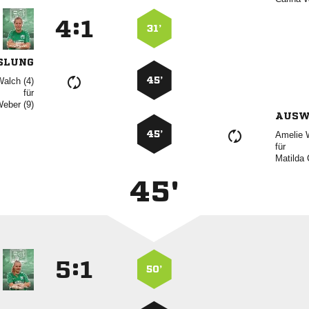
:


31’
SLUNG
45’
 
für
 
AUSW
45’
 
für
 
45'
:


50’