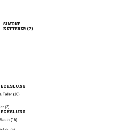

 
ECHSLUNG
  
 
ECHSLUNG
 
 