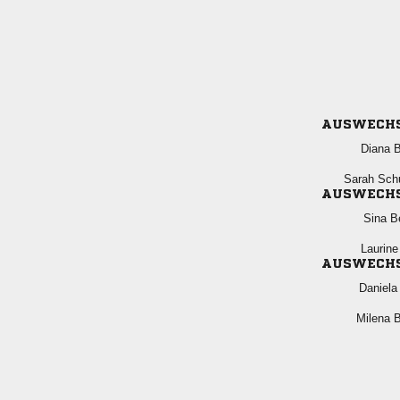
AUSWECH
 
 
AUSWECH
 
 
AUSWECH
 
 