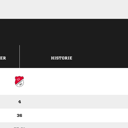
DER
HISTORIE
4
36