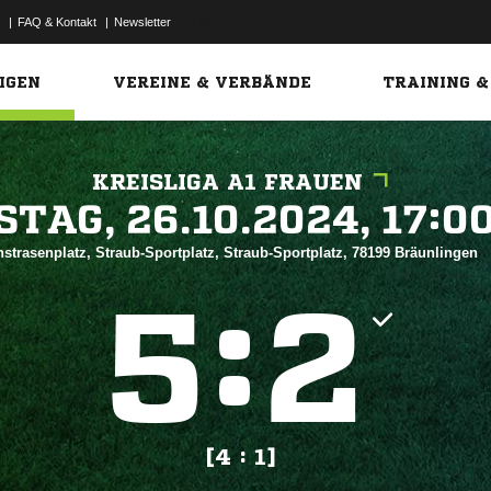
|
FAQ & Kontakt
|
Newsletter
Link
IGEN
VEREINE & VERBÄNDE
TRAINING &
KREISLIGA A1 FRAUEN
 


strasenplatz, Straub-Sportplatz, Straub-Sportplatz, 78199 Bräunlingen
:


[4 : 1]