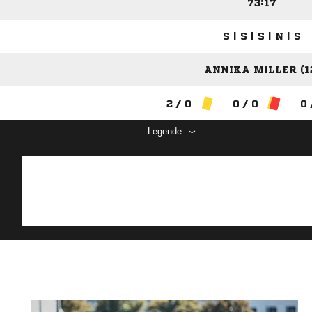
73:17
S | S | S | N | S
ANNIKA MILLER (1
2 / 0
0 / 0
0 
Legende