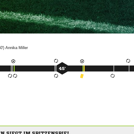
50')


45’
N SIEGT IM SPITZENSPIEL