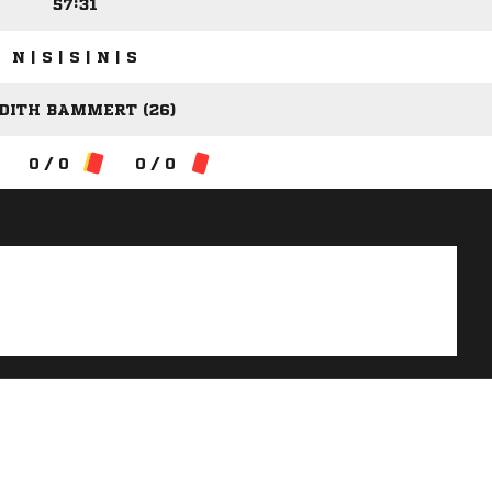
57:31
N | S | S | N | S
DITH BAMMERT (26)
0 / 0
0 / 0