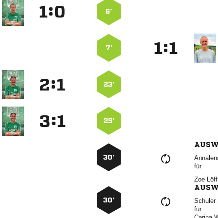
:


5’
:


7’
:


23’
:


25’
AUSW
30’

für
 
AUSW
30’
 
für
 