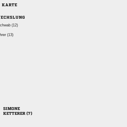
E KARTE
ECHSLUNG
 
 

 