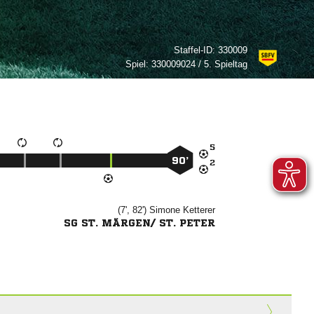
Staffel-ID:
330009
Spiel:
330009024 / 5. Spieltag

90’

(7', 82')


SG ST. MÄRGEN/ ST. PETER