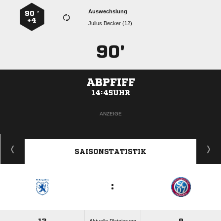
Auswechslung
90 ’
+4
  
90'
ABPFIFF
14:45UHR
ANZEIGE
SAISONSTATISTIK
: