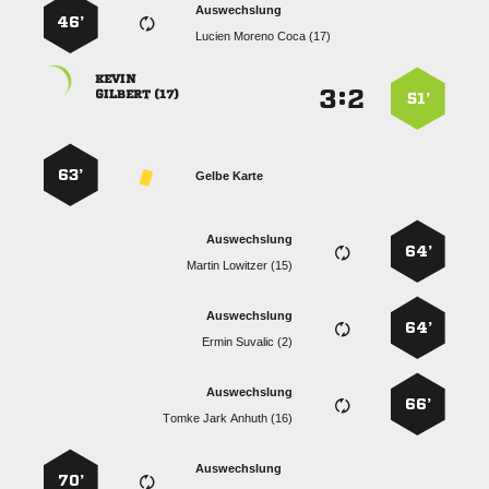
Auswechslung
46’
   

:


 
51’
63’
Gelbe Karte
Auswechslung
64’
  
Auswechslung
64’
  
Auswechslung
66’
   
Auswechslung
70’