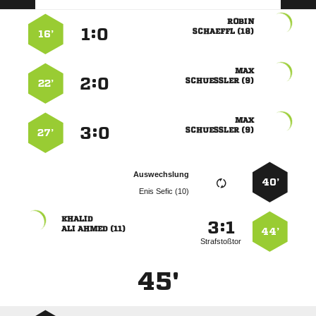

:


 
16’

:


 
22’

:


 
27’
Auswechslung
40’
  

:


  
44’
Strafstoßtor
45'