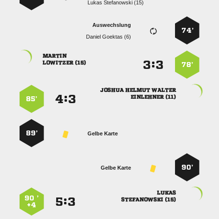
  
Auswechslung
74’
  

:


 
78’
  
:


 
85’
89’
Gelbe Karte
90’
Gelbe Karte

90 ’
:


 
+4