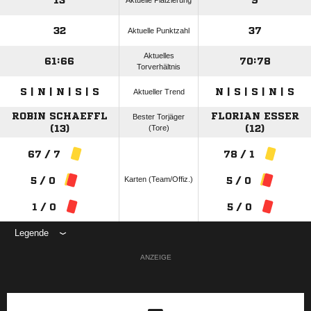
13
9
Aktuelle Platzierung
32
37
Aktuelle Punktzahl
Aktuelles
61:66
70:78
Torverhältnis
S | N | N | S | S
N | S | S | N | S
Aktueller Trend
ROBIN SCHAEFFL
FLORIAN ESSER
Bester Torjäger
(13)
(Tore)
(12)
67 / 7
78 / 1
Karten (Team/Offiz.)
5 / 0
5 / 0
1 / 0
5 / 0
Legende
ANZEIGE