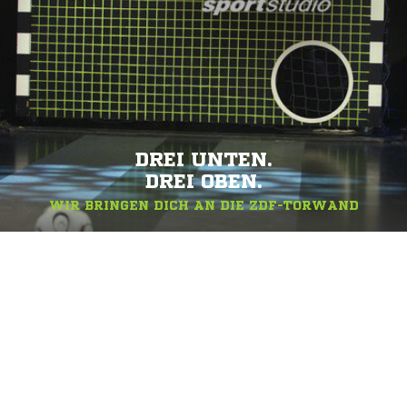
DREI UNTEN.
DREI OBEN.
WIR BRINGEN DICH AN DIE ZDF-TORWAND