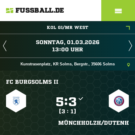
FUSSBALL.DE
KOL GI/MR WEST
 
 
Kunstrasenplatz, KR Solms, Bergstr., 35606 Solms
FC BURGSOLMS II

:

[3 : 1]
MÜNCHHOLZH/​DUTENH