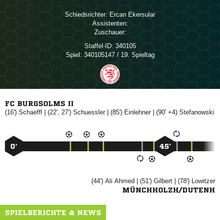
Schiedsrichter:
 
Assistenten:
Zuschauer:
Staffel-ID:
340105
Spiel:
340105147 / 19. Spieltag
FC BURGSOLMS II
(16')

| (22', 27')

| (85')

| (90' +4)

0’
45’
(44')
 
| (51')

| (78')

MÜNCHHOLZH/DUTENH
SPIELBERICHTE & NEWS