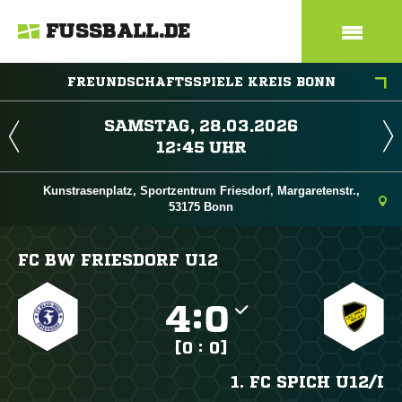
FUSSBALL.DE
FREUNDSCHAFTSSPIELE KREIS BONN
 
 
Kunstrasenplatz, Sportzentrum Friesdorf, Margaretenstr.,
53175 Bonn
FC BW FRIESDORF U12

:

[0 : 0]
1. FC SPICH U12/​I