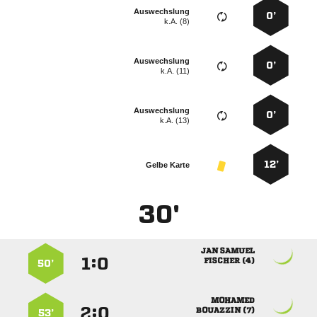
Auswechslung
0’
k.A. (8)
Auswechslung
0’
k.A. (11)
Auswechslung
0’
k.A. (13)
12’
Gelbe Karte
30'
 
:


 
50’

:


 
53’