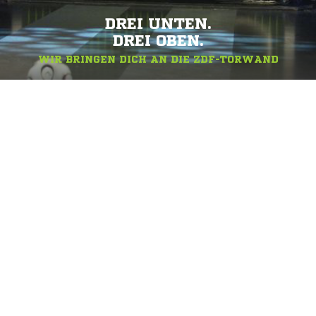
DREI UNTEN.
DREI OBEN.
WIR BRINGEN DICH AN DIE ZDF-TORWAND