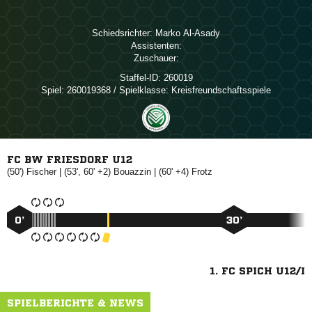
Schiedsrichter:
 
Assistenten:
Zuschauer:
Staffel-ID:
260019
Spiel:
260019368 / Spielklasse: Kreisfreundschaftsspiele
FC BW FRIESDORF U12
(50')

| (53', 60' +2)

| (60' +4)

0’
30’
1. FC SPICH U12/I
SPIELBERICHTE & NEWS