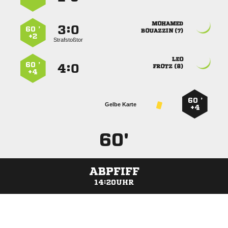

:


60 ’
 
+2
Strafstoßtor

60 ’
:


 
+4
60 ’
Gelbe Karte
+4
60'
ABPFIFF
14:20UHR
ANZEIGE