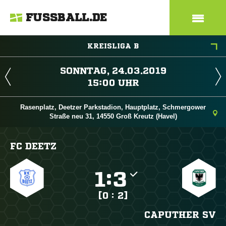
FUSSBALL.DE
KREISLIGA B
 
 
Rasenplatz, Deetzer Parkstadion, Hauptplatz, Schmergower
Straße neu 31, 14550 Groß Kreutz (Havel)
FC DEETZ

:

[0 : 2]
CAPUTHER SV