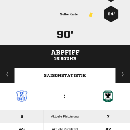
84’
Gelbe Karte
90'
ABPFIFF
16:50UHR
ANZEIGE
SAISONSTATISTIK
:
5
7
Aktuelle Platzierung
45
42
Aktuelle Punktzahl