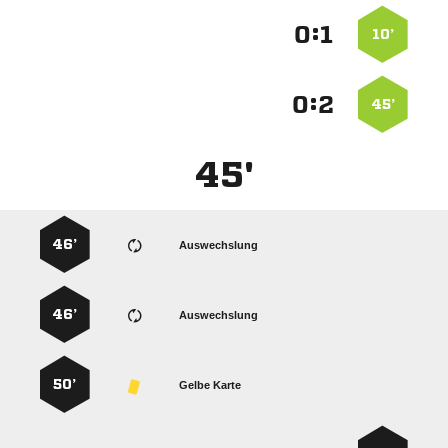
:


10’
:


45’
45'
46’
Auswechslung
46’
Auswechslung
50’
Gelbe Karte