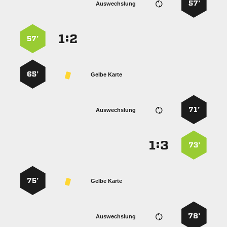
57’
Auswechslung
:


57’
65’
Gelbe Karte
71’
Auswechslung
:


73’
75’
Gelbe Karte
78’
Auswechslung