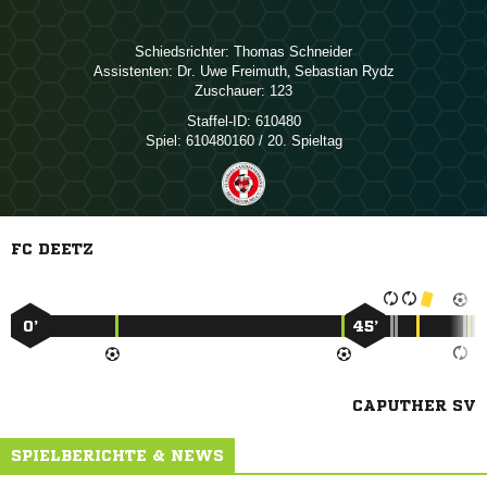
Schiedsrichter:
 
Assistenten:
  
,  
Zuschauer:
123
Staffel-ID:
610480
Spiel:
610480160 / 20. Spieltag
FC DEETZ
0’
45’
CAPUTHER SV
SPIELBERICHTE & NEWS