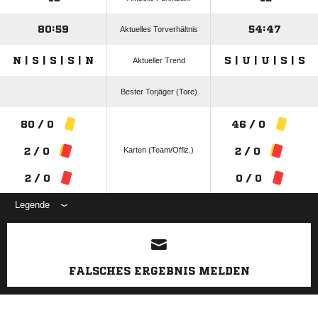
80:59
54:47
Aktuelles Torverhältnis
N | S | S | S | N
S | U | U | S | S
Aktueller Trend
Bester Torjäger (Tore)
80 / 0
46 / 0
Karten (Team/Offiz.)
2 / 0
2 / 0
2 / 0
0 / 0
Legende
ANZEIGE
FALSCHES ERGEBNIS MELDEN