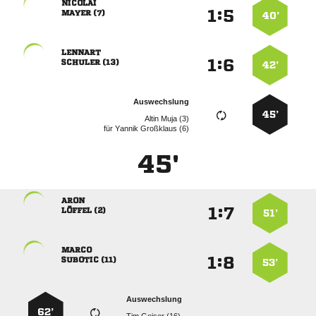

:


 
40’

:


 
42’
Auswechslung
45’
  
für
  
45'

:


 
51’

:


 
53’
Auswechslung
62’