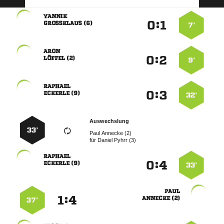

:


 
7’

:


 
9’

:


 
32’
Auswechslung
33’
  
für
  

:


 
33’

:


 
37’