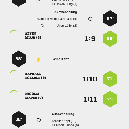
  
für
  
Auswechslung
67’
  
für
  

:


 
68’
68’
Gelbe Karte

:


 
71’

:


 
75’
Auswechslung
82’
  
für
  