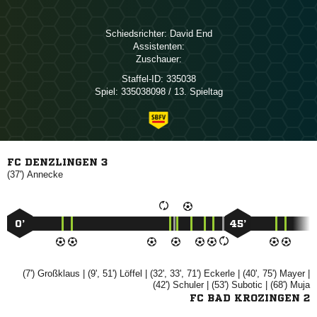
Schiedsrichter:
 
Assistenten:
Zuschauer:
Staffel-ID:
335038
Spiel:
335038098 / 13. Spieltag
FC DENZLINGEN 3
(37')

0’
45’
(7')

| (9', 51')

| (32', 33', 71')

| (40', 75')

|
(42')

| (53')

| (68')

FC BAD KROZINGEN 2