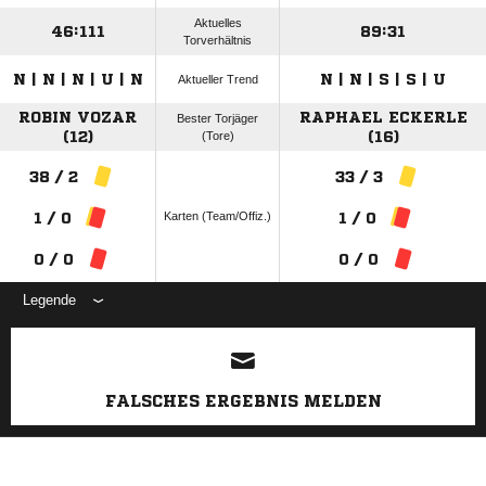
Aktuelles
46:111
89:31
Torverhältnis
N | N | N | U | N
N | N | S | S | U
Aktueller Trend
ROBIN VOZAR
RAPHAEL ECKERLE
Bester Torjäger
(12)
(Tore)
(16)
38 / 2
33 / 3
Karten (Team/Offiz.)
1 / 0
1 / 0
0 / 0
0 / 0
Legende
ANZEIGE
FALSCHES ERGEBNIS MELDEN