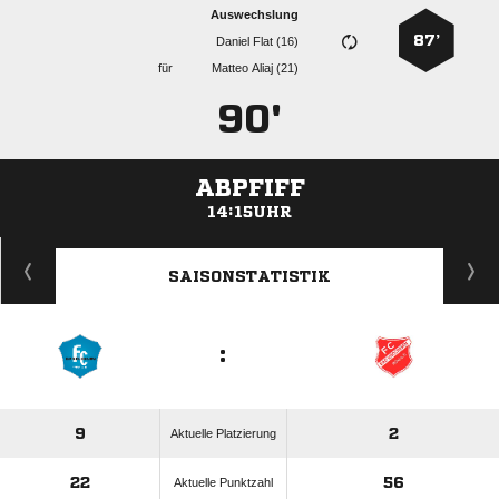
Auswechslung
87’
  
für
  
90'
ABPFIFF
14:15UHR
ANZEIGE
SAISONSTATISTIK
:
9
2
Aktuelle Platzierung
22
56
Aktuelle Punktzahl