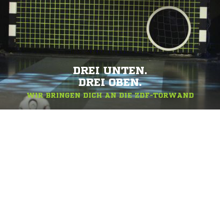
DREI UNTEN.
DREI OBEN.
WIR BRINGEN DICH AN DIE ZDF-TORWAND