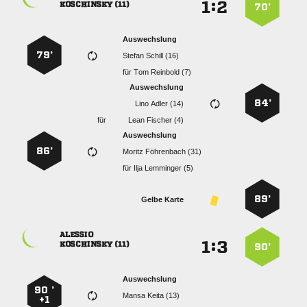
:


 
70’
Auswechslung
79’
  
für
  
Auswechslung
84’
  
für
  
Auswechslung
86’
  
für
  
89’
Gelbe Karte

:


 
90’
Auswechslung
90 ’
  
+1