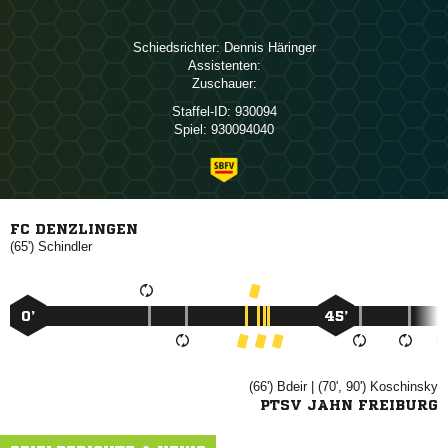
Schiedsrichter:
 
Assistenten:
Zuschauer:
Staffel-ID:
930094
Spiel:
930094040
FC DENZLINGEN
(65')

0’
45’
(66')

| (70', 90')

PTSV JAHN FREIBURG