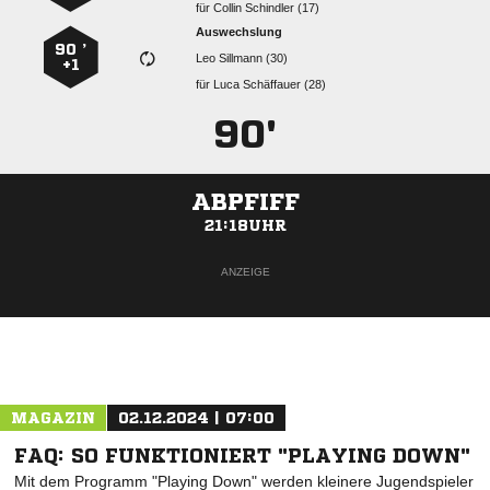
für
  
Auswechslung
90 ’
  
+1
für
  
90'
ABPFIFF
21:18UHR
ANZEIGE
MAGAZIN
02.12.2024 | 07:00
FAQ: SO FUNKTIONIERT "PLAYING DOWN"
Mit dem Programm "Playing Down" werden kleinere Jugendspieler