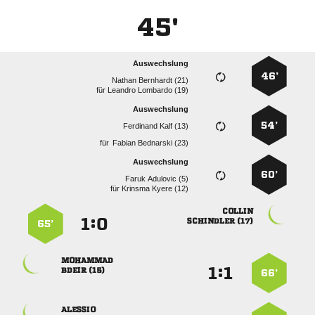
45'
Auswechslung
46’
  
für
  
Auswechslung
54’
  
für
  
Auswechslung
60’
  
für
  

:


 
65’

:


 
66’
