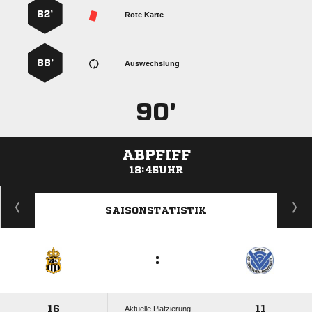
82’
Rote Karte
88’
Auswechslung
90'
ABPFIFF
18:45UHR
ANZEIGE
SAISONSTATISTIK
:
16
11
Aktuelle Platzierung