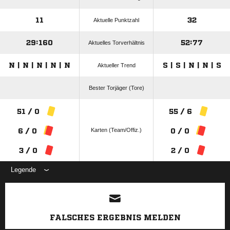
11
32
Aktuelle Punktzahl
29:160
52:77
Aktuelles Torverhältnis
N | N | N | N | N
S | S | N | N | S
Aktueller Trend
Bester Torjäger (Tore)
51 / 0
55 / 6
Karten (Team/Offiz.)
6 / 0
0 / 0
3 / 0
2 / 0
Legende
ANZEIGE
FALSCHES ERGEBNIS MELDEN