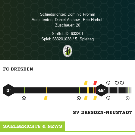
Schiedsrichter:
 
Assistenten:
 
,  
Zuschauer:
20
Staffel-ID:
633201
Spiel:
633201038 / 5. Spieltag
FC DRESDEN
0’
45’
SV DRESDEN-NEUSTADT
SPIELBERICHTE & NEWS