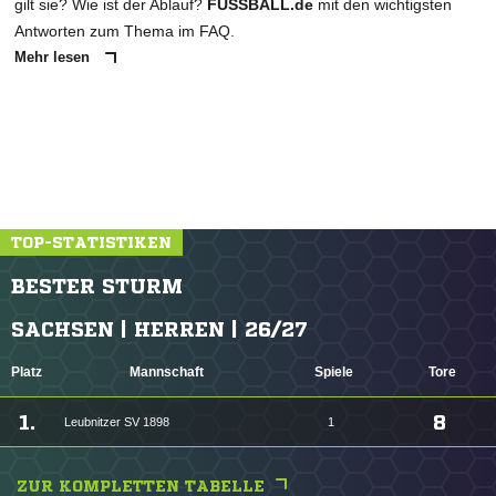
gilt sie? Wie ist der Ablauf?
FUSSBALL.de
mit den wichtigsten
Antworten zum Thema im FAQ.
Mehr lesen
TOP-STATISTIKEN
BESTER STURM
SACHSEN | HERREN | 26/27
Platz
Mannschaft
Spiele
Tore
1.
8
Leubnitzer SV 1898
1
ZUR KOMPLETTEN TABELLE