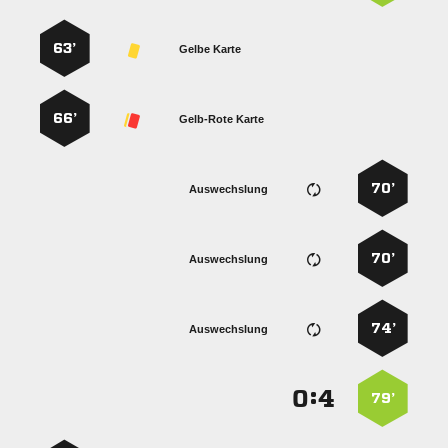
63’
Gelbe Karte
66’
Gelb-Rote Karte
70’
Auswechslung
70’
Auswechslung
74’
Auswechslung
:


79’