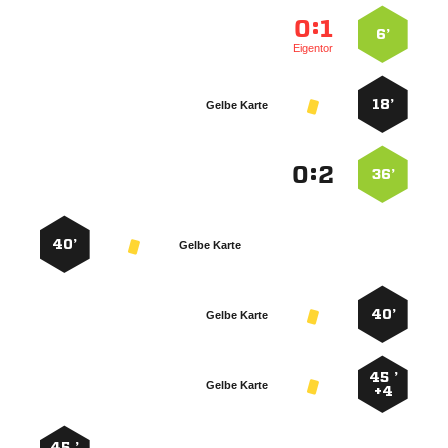
:


6’
Eigentor
18’
Gelbe Karte
:


36’
40’
Gelbe Karte
40’
Gelbe Karte
45 ’
Gelbe Karte
+4
45 ’