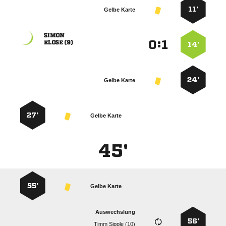
11’
Gelbe Karte

:


 
14’
24’
Gelbe Karte
27’
Gelbe Karte
45'
55’
Gelbe Karte
Auswechslung
56’
  