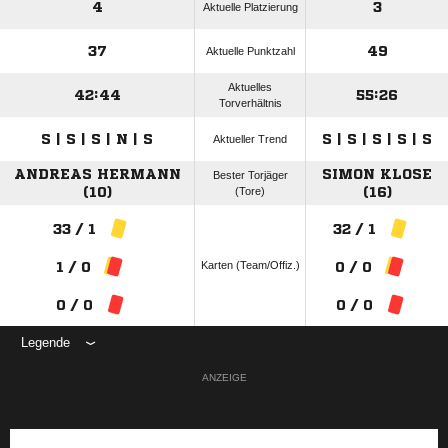
4
3
Aktuelle Platzierung
37
49
Aktuelle Punktzahl
Aktuelles
42:44
55:26
Torverhältnis
S | S | S | N | S
S | S | S | S | S
Aktueller Trend
ANDREAS HERMANN
SIMON KLOSE
Bester Torjäger
(10)
(Tore)
(16)
33 / 1
32 / 1
Karten (Team/Offiz.)
1 / 0
0 / 0
0 / 0
0 / 0
Legende
ANZEIGE