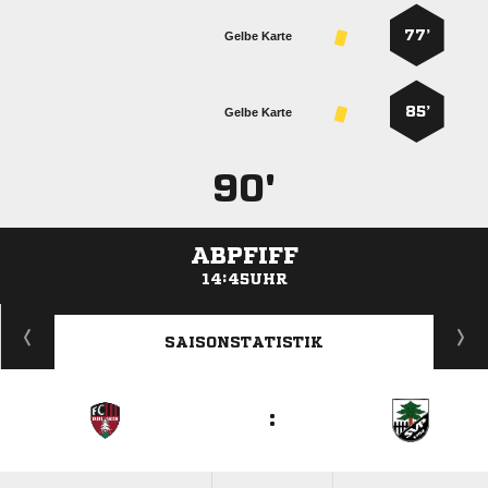
77’
Gelbe Karte
85’
Gelbe Karte
90'
ABPFIFF
14:45UHR
ANZEIGE
SAISONSTATISTIK
: