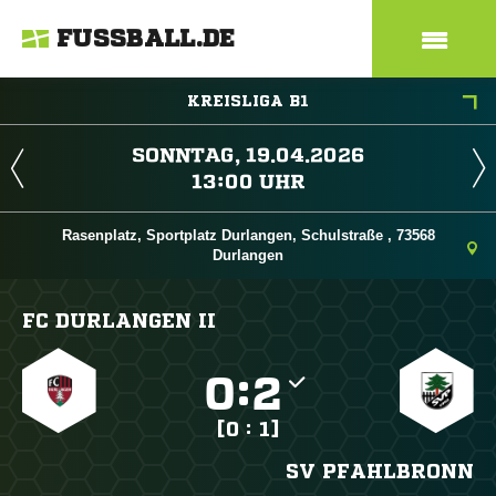
FUSSBALL.DE
KREISLIGA B1
 
 
Rasenplatz, Sportplatz Durlangen, Schulstraße , 73568
Durlangen
FC DURLANGEN II

:

[0 : 1]
SV PFAHLBRONN