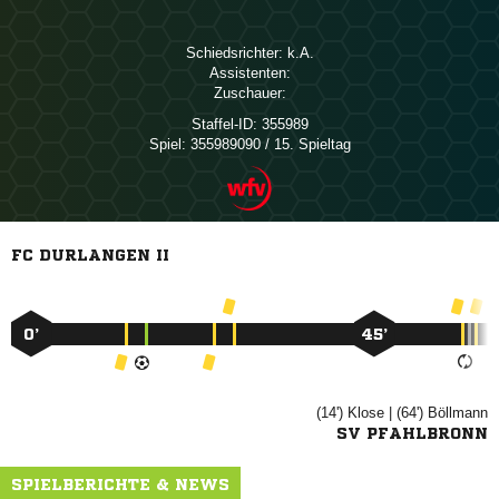
Schiedsrichter:

Assistenten:
Zuschauer:
Staffel-ID:
355989
Spiel:
355989090 / 15. Spieltag
FC DURLANGEN II
0’
45’
(14')

| (64')

SV PFAHLBRONN
SPIELBERICHTE & NEWS