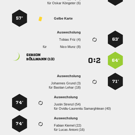
für
  
57’
Gelbe Karte
Auswechslung
63’
  
für
  

:


 
64’
Auswechslung
71’
  
für
  
Auswechslung
74’
  
für
  
Auswechslung
74’
  
für
  