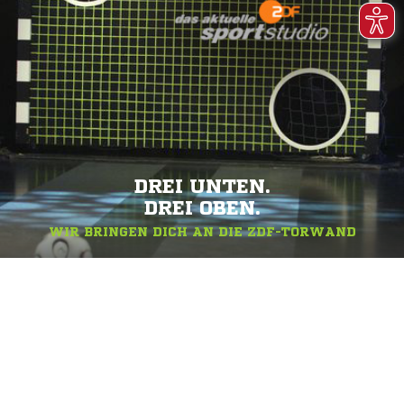
DREI UNTEN.
DREI OBEN.
WIR BRINGEN DICH AN DIE ZDF-TORWAND