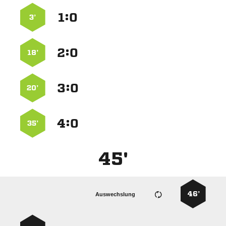
:


3’
:


18’
:


20’
:


35’
45'
46’
Auswechslung