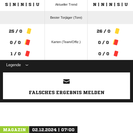
S | N | N | S | U
N | N | N | S | U
Aktueller Trend
Bester Torjäger (Tore)
25 / 0
26 / 0
Karten (Team/Offiz.)
0 / 0
0 / 0
1 / 0
0 / 0
Legende
ANZEIGE
FALSCHES ERGEBNIS MELDEN
MAGAZIN
02.12.2024 | 07:00