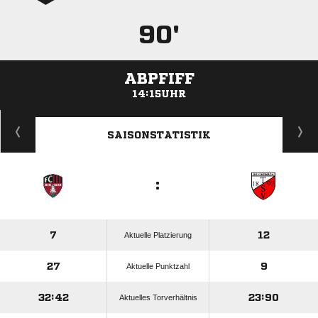
90'
ABPFIFF
14:15UHR
ANZEIGE
SAISONSTATISTIK
:
7
12
Aktuelle Platzierung
27
9
Aktuelle Punktzahl
32:42
23:90
Aktuelles Torverhältnis