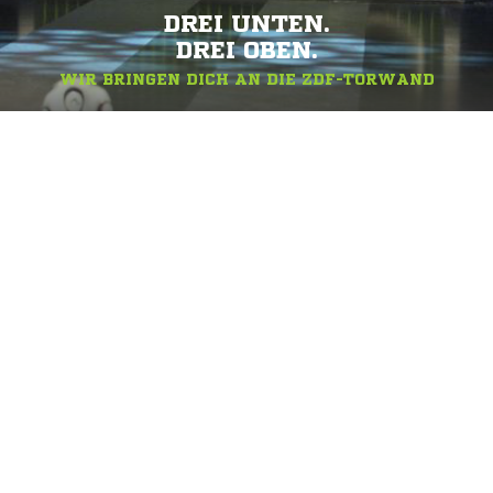
DREI UNTEN.
DREI OBEN.
WIR BRINGEN DICH AN DIE ZDF-TORWAND