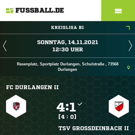
FUSSBALL.DE
KREISLIGA B1
 
 
Rasenplatz, Sportplatz Durlangen, Schulstraße , 73568
Durlangen
FC DURLANGEN II

:

[4 : 0]
TSV GROSSDEINBACH II